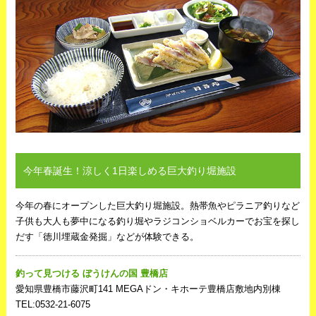
今年春誕生！涼しく1日楽しめる巨大釣り堀施設
今年の春にオープンした巨大釣り堀施設。熱帯魚やピラニア釣りなど
子供も大人も夢中になる釣り堀やラジコンショベルカーでお宝を探し
だす「徳川埋蔵金発掘」などが体験できる。
釣って見つける ぼうけんの国 豊橋店
愛知県豊橋市藤沢町141 MEGAドン・キホーテ豊橋店敷地内別棟
TEL:0532‐21‐6075