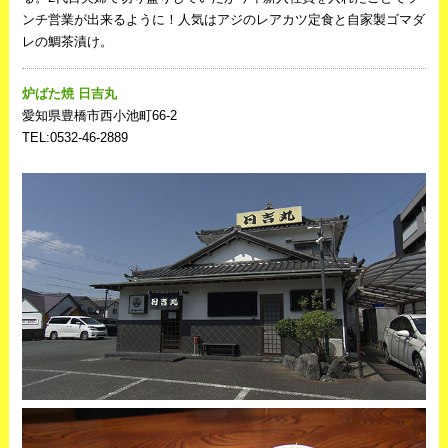
ンチ営業が出来るように！人気はアジのレアカツ定食と自家製ゴマダ
レの鯛茶漬け。
炉ばた焼 日吉丸
愛知県豊橋市西小池町66‐2
TEL:0532‐46‐2889