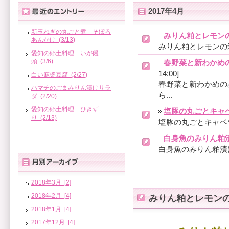
2017年4月
新玉ねぎの丸ごと煮 そぼろ
みりん粕とレモン
あんかけ (3/13)
みりん粕とレモンの米粉
愛知の郷土料理 いが饅
頭 (3/6)
春野菜と新わかめ
14:00]
白い麻婆豆腐 (2/27)
春野菜と新わかめのみ
ハマチのごまみりん漬けサラ
ら...
ダ (2/20)
愛知の郷土料理 ひきず
塩豚の丸ごとキャ
り (2/13)
塩豚の丸ごとキャベツ煮込
白身魚のみりん粕
白身魚のみりん粕漬け焼き
2018年3月 [2]
2018年2月 [4]
みりん粕とレモン
2018年1月 [4]
2017年12月 [4]