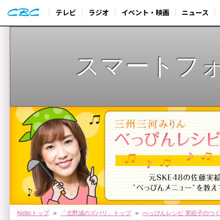
テレビ
ラジオ
イベント・映画
ニュース
スマートフ
hicbcトップ
「北野誠のズバリ」トップ
べっぴんレシピ 実絵子のつ