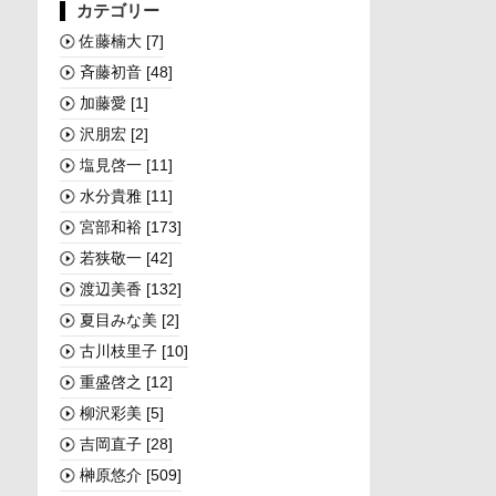
カテゴリー
佐藤楠大
[7]
斉藤初音
[48]
加藤愛
[1]
沢朋宏
[2]
塩見啓一
[11]
水分貴雅
[11]
宮部和裕
[173]
若狭敬一
[42]
渡辺美香
[132]
夏目みな美
[2]
古川枝里子
[10]
重盛啓之
[12]
柳沢彩美
[5]
吉岡直子
[28]
榊󠄀原悠介
[509]