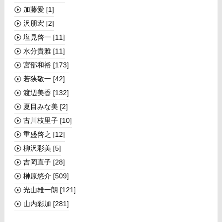
加藤愛
[1]
沢朋宏
[2]
塩見啓一
[11]
水分貴雅
[11]
宮部和裕
[173]
若狭敬一
[42]
渡辺美香
[132]
夏目みな美
[2]
古川枝里子
[10]
重盛啓之
[12]
柳沢彩美
[5]
吉岡直子
[28]
榊󠄀原悠介
[509]
光山雄一朗
[121]
山内彩加
[281]