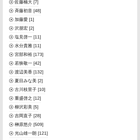
佐藤楠大
[7]
斉藤初音
[48]
加藤愛
[1]
沢朋宏
[2]
塩見啓一
[11]
水分貴雅
[11]
宮部和裕
[173]
若狭敬一
[42]
渡辺美香
[132]
夏目みな美
[2]
古川枝里子
[10]
重盛啓之
[12]
柳沢彩美
[5]
吉岡直子
[28]
榊󠄀原悠介
[509]
光山雄一朗
[121]