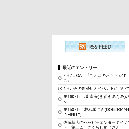
最近のエントリー
7月7日OA 『ことばのおもちゃば
こ』
4月からの新番組とイベントについ
第160回♪ 城 南海(きずき みなみ)
ん
第159回♪ 林和希さん(DOBERMAN
INFINITY)
佐藤楠大のハッピーエンターテイメ
ト 第五回 さくらしめじさん