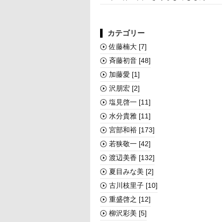
カテゴリー
佐藤楠大
[7]
斉藤初音
[48]
加藤愛
[1]
沢朋宏
[2]
塩見啓一
[11]
水分貴雅
[11]
宮部和裕
[173]
若狭敬一
[42]
渡辺美香
[132]
夏目みな美
[2]
古川枝里子
[10]
重盛啓之
[12]
柳沢彩美
[5]