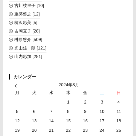
古川枝里子
[10]
重盛啓之
[12]
柳沢彩美
[5]
吉岡直子
[28]
榊󠄀原悠介
[509]
光山雄一朗
[121]
山内彩加
[281]
カレンダー
2024年8月
月
火
水
木
金
土
日
1
2
3
4
5
6
7
8
9
10
11
12
13
14
15
16
17
18
19
20
21
22
23
24
25