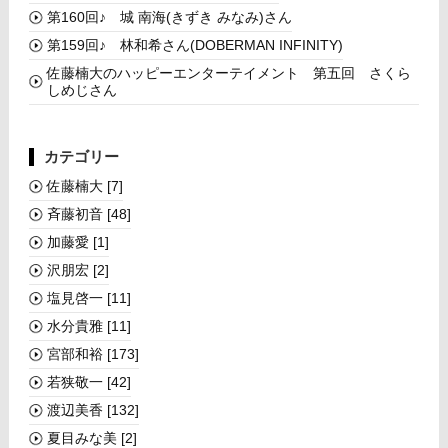
第160回♪ 城 南海(きずき みなみ)さん
第159回♪ 林和希さん(DOBERMAN INFINITY)
佐藤楠大のハッピーエンターテイメント 第五回 さくら
しめじさん
カテゴリー
佐藤楠大
[7]
斉藤初音
[48]
加藤愛
[1]
沢朋宏
[2]
塩見啓一
[11]
水分貴雅
[11]
宮部和裕
[173]
若狭敬一
[42]
渡辺美香
[132]
夏目みな美
[2]