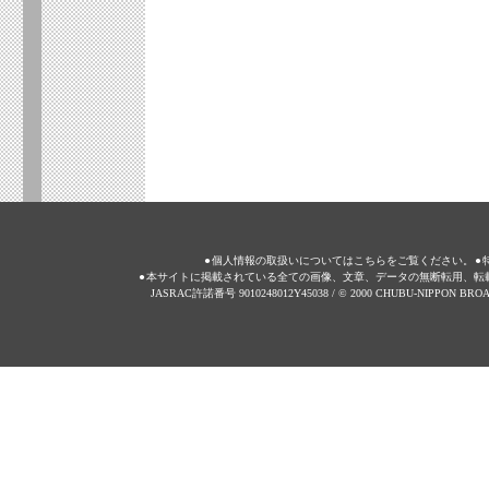
●
個人情報の取扱いについてはこちらをご覧ください。
●
●
本サイトに掲載されている全ての画像、文章、データの無断転用、転
JASRAC許諾番号 9010248012Y45038 / © 2000 CHUBU-NIPPON BROADC