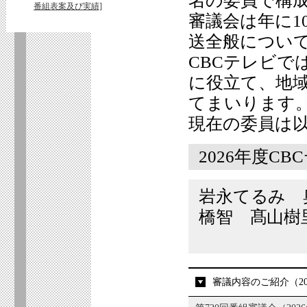
名の委員で構
番組表案及び実績]
審議会は年に1
送全般につい
CBCテレビで
に役立て、地
てまいります
現在の委員は
2026年度C
岩永てるみ 
橋智 髙山樹
審議内容のご紹介（20