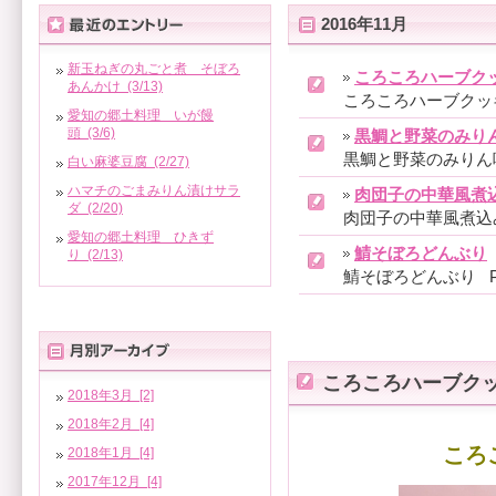
2016年11月
新玉ねぎの丸ごと煮 そぼろ
ころころハーブク
あんかけ (3/13)
ころころハーブクッキー 
愛知の郷土料理 いが饅
頭 (3/6)
黒鯛と野菜のみり
黒鯛と野菜のみりん味噌
白い麻婆豆腐 (2/27)
ハマチのごまみりん漬けサラ
肉団子の中華風煮
ダ (2/20)
肉団子の中華風煮込み P
愛知の郷土料理 ひきず
鯖そぼろどんぶり
り (2/13)
鯖そぼろどんぶり Pod
ころころハーブク
2018年3月 [2]
2018年2月 [4]
ころ
2018年1月 [4]
2017年12月 [4]