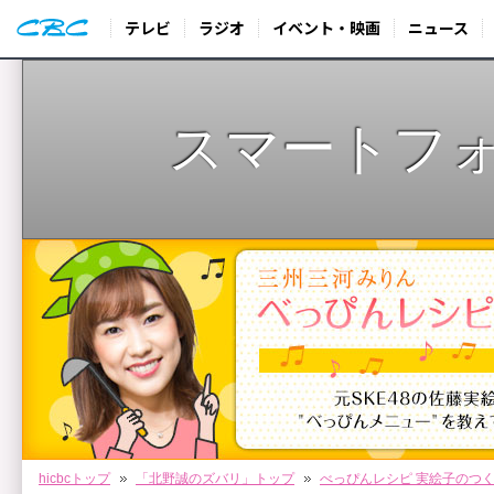
テレビ
ラジオ
イベント・映画
ニュース
スマートフ
hicbcトップ
「北野誠のズバリ」トップ
べっぴんレシピ 実絵子のつ