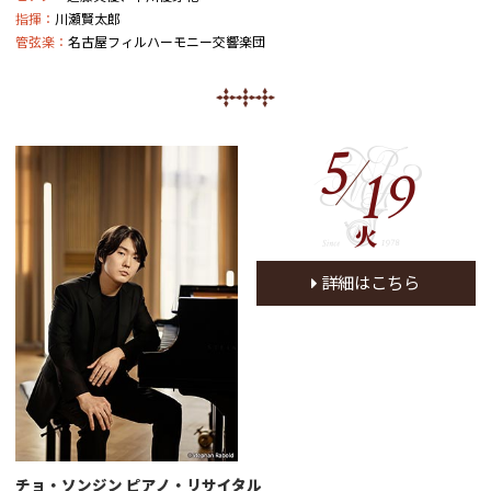
指揮：
川瀬賢太郎
管弦楽：
名古屋フィルハーモニー交響楽団
5
19
火
詳細はこちら
チョ・ソンジン ピアノ・リサイタル