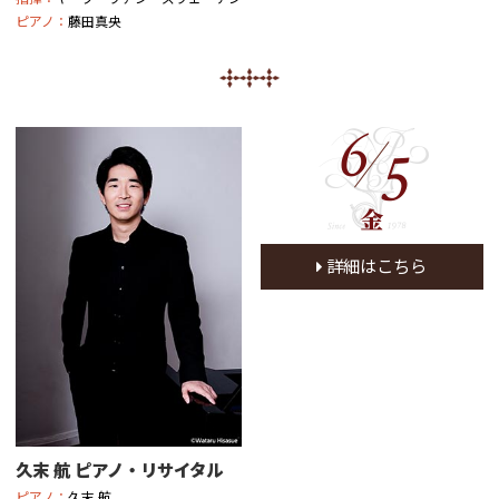
ピアノ：
藤田真央
6
5
金
詳細はこちら
久末 航 ピアノ・リサイタル
ピアノ：
久末 航