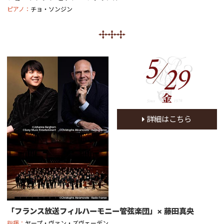
ピアノ：
チョ・ソンジン
5
29
金
詳細はこちら
「フランス放送フィルハーモニー管弦楽団」× 藤田真央
指揮：
ヤープ・ヴァン・ズヴェーデン