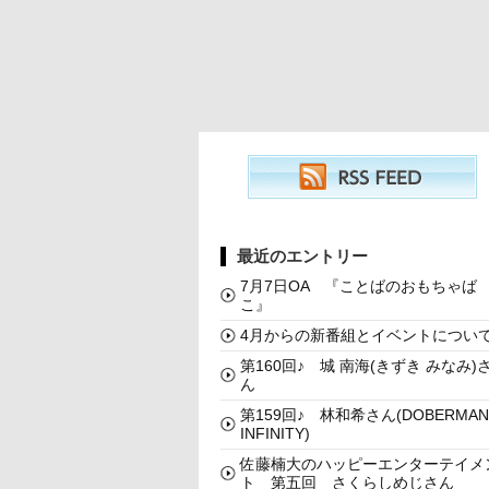
最近のエントリー
7月7日OA 『ことばのおもちゃば
こ』
4月からの新番組とイベントについ
第160回♪ 城 南海(きずき みなみ)
ん
第159回♪ 林和希さん(DOBERMAN
INFINITY)
佐藤楠大のハッピーエンターテイメ
ト 第五回 さくらしめじさん