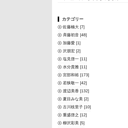
カテゴリー
佐藤楠大
[7]
斉藤初音
[48]
加藤愛
[1]
沢朋宏
[2]
塩見啓一
[11]
水分貴雅
[11]
宮部和裕
[173]
若狭敬一
[42]
渡辺美香
[132]
夏目みな美
[2]
古川枝里子
[10]
重盛啓之
[12]
柳沢彩美
[5]