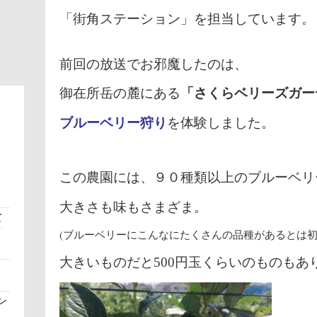
「街角ステーション」を担当しています。
前回の放送でお邪魔したのは、
「さくらベリーズガー
御在所岳の麓にある
ブルーベリー狩り
を体験しました。
この農園には、９０種類以上のブルーベリ
大きさも味もさまざま。
て
(ブルーベリーにこんなにたくさんの品種があるとは初
さ
大きいものだと
円玉くらいのものもあ
500
ン