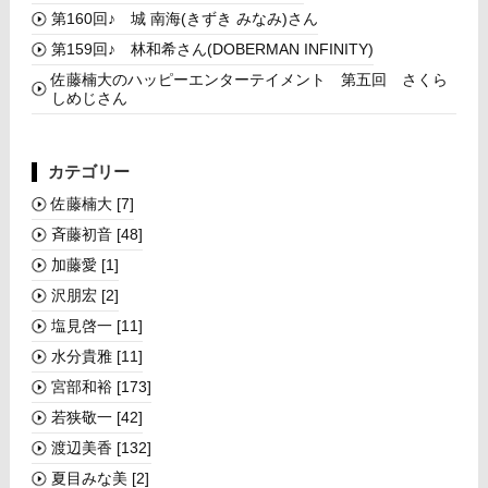
第160回♪ 城 南海(きずき みなみ)さん
第159回♪ 林和希さん(DOBERMAN INFINITY)
佐藤楠大のハッピーエンターテイメント 第五回 さくら
しめじさん
カテゴリー
佐藤楠大
[7]
斉藤初音
[48]
加藤愛
[1]
沢朋宏
[2]
塩見啓一
[11]
水分貴雅
[11]
宮部和裕
[173]
若狭敬一
[42]
渡辺美香
[132]
夏目みな美
[2]