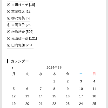
古川枝里子
[10]
重盛啓之
[12]
柳沢彩美
[5]
吉岡直子
[28]
榊󠄀原悠介
[509]
光山雄一朗
[121]
山内彩加
[281]
カレンダー
2024年8月
月
火
水
木
金
土
日
1
2
3
4
5
6
7
8
9
10
11
12
13
14
15
16
17
18
19
20
21
22
23
24
25