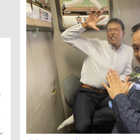
て
さ
ン