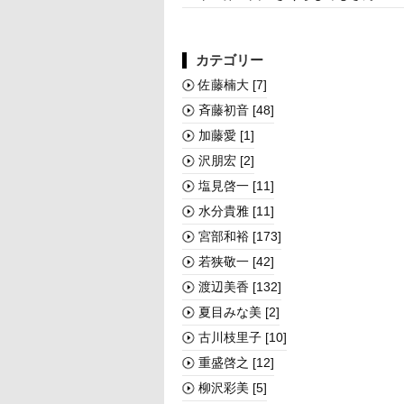
カテゴリー
佐藤楠大
[7]
斉藤初音
[48]
加藤愛
[1]
沢朋宏
[2]
塩見啓一
[11]
水分貴雅
[11]
宮部和裕
[173]
若狭敬一
[42]
渡辺美香
[132]
夏目みな美
[2]
古川枝里子
[10]
重盛啓之
[12]
柳沢彩美
[5]