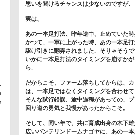
思いを聞けるチャンスは少ないのですが、
実は、
あの一本足打法、昨年途中、
止めていた時
かつて、一軍に上がった時、あの一本足打
駆け引きに翻弄されました。
そりゃそうで
いかに一本足打法のタイミングを崩すかが
日
ら。
だからこそ、ファーム落ちしてからは、カ
1
は、
一本足ではなくタイミングを合わせて
8
そんな試行錯誤、途中過程があっての、プ
5
回り道の勇気と我慢があったからこそ。
そして、同い年で、共に育成出身の木下
広いバンテリンドームナゴヤに、あの一本