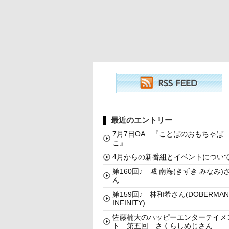
最近のエントリー
7月7日OA 『ことばのおもちゃば
こ』
4月からの新番組とイベントについ
第160回♪ 城 南海(きずき みなみ)
ん
第159回♪ 林和希さん(DOBERMAN
INFINITY)
佐藤楠大のハッピーエンターテイメ
ト 第五回 さくらしめじさん