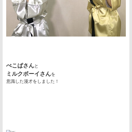
ぺこぱさん
と
ミルクボーイさん
を
意識した漫才をしました！