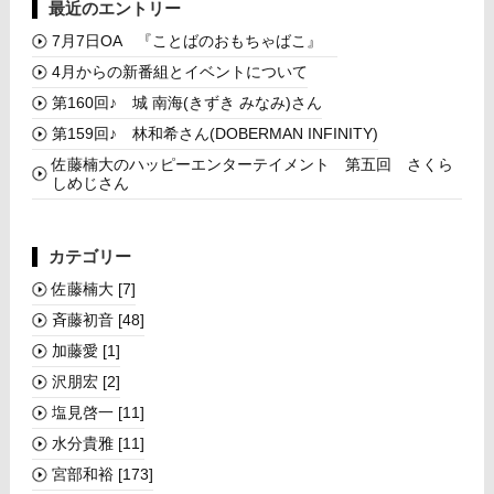
最近のエントリー
7月7日OA 『ことばのおもちゃばこ』
4月からの新番組とイベントについて
第160回♪ 城 南海(きずき みなみ)さん
第159回♪ 林和希さん(DOBERMAN INFINITY)
佐藤楠大のハッピーエンターテイメント 第五回 さくら
しめじさん
カテゴリー
佐藤楠大
[7]
斉藤初音
[48]
加藤愛
[1]
沢朋宏
[2]
塩見啓一
[11]
水分貴雅
[11]
宮部和裕
[173]