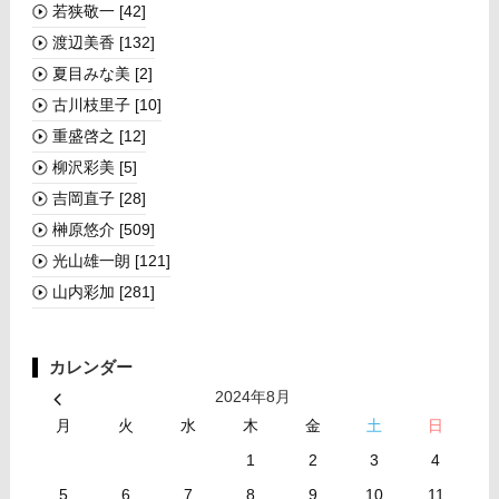
若狭敬一
[42]
渡辺美香
[132]
夏目みな美
[2]
古川枝里子
[10]
重盛啓之
[12]
柳沢彩美
[5]
吉岡直子
[28]
榊󠄀原悠介
[509]
光山雄一朗
[121]
山内彩加
[281]
カレンダー
2024年8月
月
火
水
木
金
土
日
1
2
3
4
5
6
7
8
9
10
11