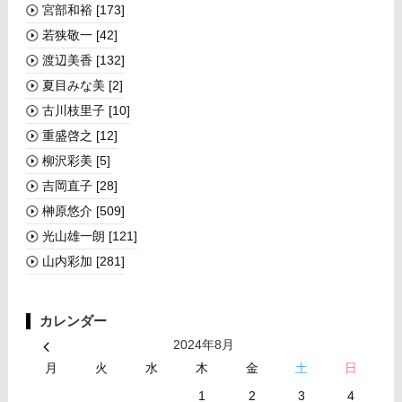
宮部和裕
[173]
若狭敬一
[42]
渡辺美香
[132]
夏目みな美
[2]
古川枝里子
[10]
重盛啓之
[12]
柳沢彩美
[5]
吉岡直子
[28]
榊󠄀原悠介
[509]
光山雄一朗
[121]
山内彩加
[281]
カレンダー
2024年8月
月
火
水
木
金
土
日
1
2
3
4