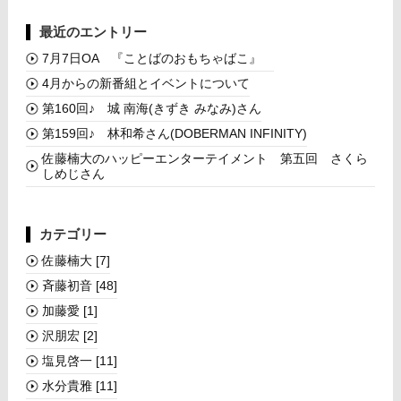
最近のエントリー
7月7日OA 『ことばのおもちゃばこ』
4月からの新番組とイベントについて
第160回♪ 城 南海(きずき みなみ)さん
第159回♪ 林和希さん(DOBERMAN INFINITY)
佐藤楠大のハッピーエンターテイメント 第五回 さくら
しめじさん
カテゴリー
佐藤楠大
[7]
斉藤初音
[48]
加藤愛
[1]
沢朋宏
[2]
塩見啓一
[11]
水分貴雅
[11]