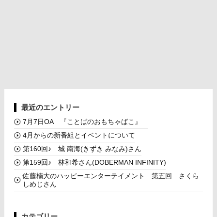
最近のエントリー
7月7日OA 『ことばのおもちゃばこ』
4月からの新番組とイベントについて
第160回♪ 城 南海(きずき みなみ)さん
第159回♪ 林和希さん(DOBERMAN INFINITY)
佐藤楠大のハッピーエンターテイメント 第五回 さくら
しめじさん
カテゴリー