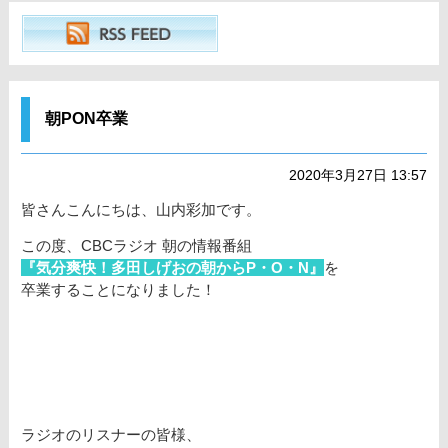
朝PON卒業
2020年3月27日 13:57
皆さんこんにちは、山内彩加です。
この度、CBCラジオ 朝の情報番組
『気分爽快！多田しげおの朝からP・O・N』
を
卒業することになりました！
ラジオのリスナーの皆様、