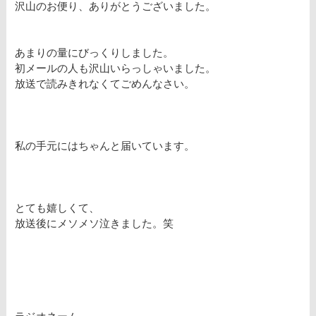
沢山のお便り、ありがとうございました。
あまりの量にびっくりしました。
初メールの人も沢山いらっしゃいました。
放送で読みきれなくてごめんなさい。
私の手元にはちゃんと届いています。
とても嬉しくて、
放送後にメソメソ泣きました。笑