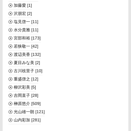
加藤愛
[1]
沢朋宏
[2]
塩見啓一
[11]
水分貴雅
[11]
宮部和裕
[173]
若狭敬一
[42]
渡辺美香
[132]
夏目みな美
[2]
古川枝里子
[10]
重盛啓之
[12]
柳沢彩美
[5]
吉岡直子
[28]
榊󠄀原悠介
[509]
光山雄一朗
[121]
山内彩加
[281]