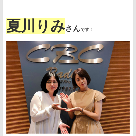
夏川りみ
さん
です！