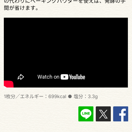
の代わりにベーキングパウダーを使えば、発酵の手
間が省けます。
1枚分／エネルギー：699kcal
●
塩分：3.3g