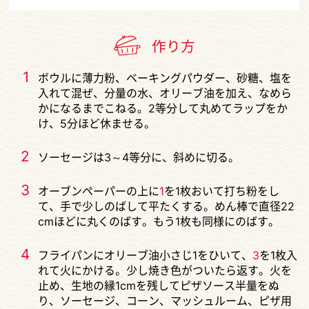
作り方
1
ボウルに薄力粉、ベーキングパウダー、砂糖、塩を
入れて混ぜ、分量の水、オリーブ油を加え、なめら
かになるまでこねる。2等分して丸めてラップをか
け、5分ほど休ませる。
2
ソーセージは3～4等分に、斜めに切る。
3
オーブンペーパーの上に
1
を1枚おいて打ち粉をし
て、手で少しのばして平たくする。めん棒で直径22
cmほどに丸くのばす。もう1枚も同様にのばす。
4
フライパンにオリーブ油小さじ1をひいて、
3
を1枚入
れて火にかける。少し焼き色がついたら返す。火を
止め、生地の縁1cmを残してピザソース半量をぬ
り、ソーセージ、コーン、マッシュルーム、ピザ用