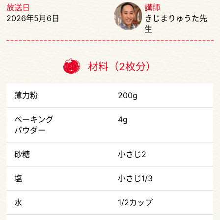
放送日
講師
2026年5月6日
きじまりゅうた先
生
材料（2枚分）
薄力粉
200g
ベーキング
4g
パウダー
砂糖
小さじ2
塩
小さじ1/3
水
1/2カップ