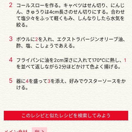
2
コールスローを作る。キャベツはせん切り、にんじ
ん、きゅうりは4cm長さのせん切りにする。合わせ
て塩少々をふって軽くもみ、しんなりしたら水気を
絞る。
3
ボウルに
2
を入れ、エクストラバージンオリーブ油、
酢、塩、こしょうであえる。
4
フライパンに油を2cm深さに入れて170℃に熱し、
1
を並べて返しながら2分ほどかけて色よく揚げる。
5
器に
4
を盛って
3
を添え、好みでウスターソースをか
ける。
このレシピと似たレシピを検索してみよう