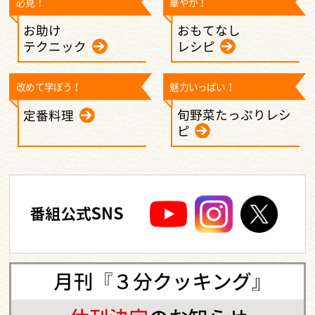
必見！
華やか！
お助け
おもてなし
テクニック
レシピ
改めて学ぼう！
魅力いっぱい！
旬野菜たっぷりレシ
定番料理
ピ