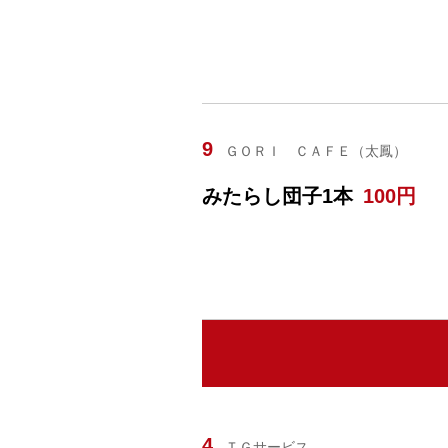
9
ＧＯＲＩ ＣＡＦＥ（太鳳）
みたらし団子1本
100円
4
ＴＧサービス