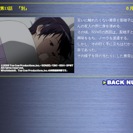
第13話 『別』
６
互いに離れたくない雅音と梨穂子
んの友人の所に身を潜める。
その頃、NSWFの西田は、梨穂子
興味をもち、ノーラを派遣する。
しかし、その行く手に立ちはだか
奈であった。
その様子を目の当たりにした雅音