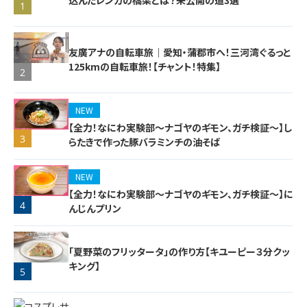
込んだレンガの橋梁とは？未公開の道3選
1
友廣アナの自転車旅｜愛知・蒲郡市へ！三河湾ぐるっと
125kmの自転車旅！【チャント！特集】
2
NEW
【全力！なにわ実験部～ナゴヤのギモン、ガチ検証～】し
3
らたきで作った豚バラミンチの油そば
NEW
【全力！なにわ実験部～ナゴヤのギモン、ガチ検証～】に
4
んじんプリン
「夏野菜のフリッタータ」の作り方【キユーピー３分クッ
キング】
5