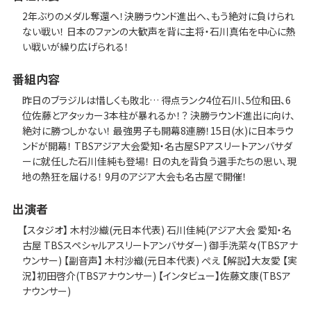
2年ぶりのメダル奪還へ！決勝ラウンド進出へ、もう絶対に負けられ
ない戦い！ 日本のファンの大歓声を背に主将・石川真佑を中心に熱
い戦いが繰り広げられる！
番組内容
昨日のブラジルは惜しくも敗北… 得点ランク4位石川、5位和田、6
位佐藤とアタッカー3本柱が暴れるか！？ 決勝ラウンド進出に向け、
絶対に勝つしかない！ 最強男子も開幕8連勝！15日(水)に日本ラウ
ンドが開幕！ TBSアジア大会愛知・名古屋SPアスリートアンバサダ
ーに就任した石川佳純も登場！ 日の丸を背負う選手たちの思い、現
地の熱狂を届ける！ 9月のアジア大会も名古屋で開催！
出演者
【スタジオ】 木村沙織(元日本代表) 石川佳純(アジア大会 愛知・名
古屋 TBSスペシャルアスリートアンバサダー) 御手洗菜々(TBSアナ
ウンサー) 【副音声】 木村沙織(元日本代表) ぺえ 【解説】大友愛 【実
況】初田啓介(TBSアナウンサー) 【インタビュー】佐藤文康(TBSア
ナウンサー)