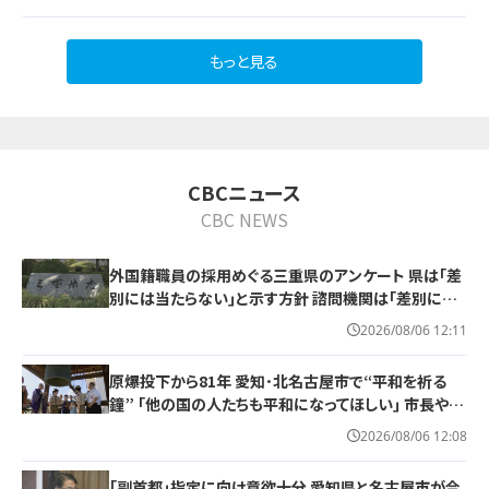
もっと見る
CBCニュース
CBC NEWS
外国籍職員の採用めぐる三重県のアンケート 県は｢差
別には当たらない｣と示す方針 諮問機関は｢差別にあ
たる｣と認定
2026/08/06 12:11
原爆投下から81年 愛知･北名古屋市で“平和を祈る
鐘” ｢他の国の人たちも平和になってほしい｣ 市長や地
元のボーイスカウトらが黙とう
2026/08/06 12:08
｢副首都｣指定に向け意欲十分 愛知県と名古屋市が合