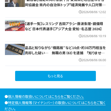
同協議会 県内の自治体トップ｢経済発展や人口対策に
つながる｣
2026/08/06 12:02
【選手一覧】レスリング 吉田アラシ・藤波朱理・鏡優翔
など 日本代表選手【アジア大会 愛知･名古屋 2026】
2026/08/06 10:19
盗品と知りながら“橋銘板”など10点・約38万円相当を
売却した疑い… 無職の男（63）を逮捕 「知りません
でした」と容疑否認
2026/08/06 06:00
もっと見る
●
個人情報の取扱いについてはこちらをご覧ください。
●
特定個人情報等（マイナンバー）の取扱いについてはこちらをご覧く
ださい。