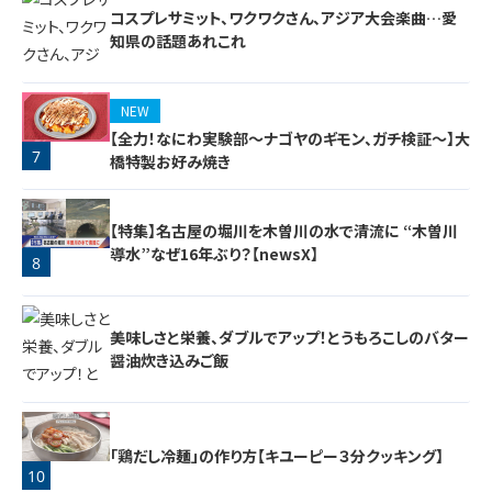
コスプレサミット、ワクワクさん、アジア大会楽曲…愛
知県の話題あれこれ
NEW
【全力！なにわ実験部～ナゴヤのギモン、ガチ検証～】大
7
橋特製お好み焼き
6
【特集】名古屋の堀川を木曽川の水で清流に “木曽川
導水”なぜ16年ぶり？【newsX】
8
美味しさと栄養、ダブルでアップ！とうもろこしのバター
醤油炊き込みご飯
「鶏だし冷麺」の作り方【キユーピー３分クッキング】
10
9