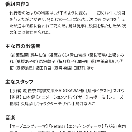
番組内容３
代行者の始まりの物語は、以下のように続く。 ーー初めは牛に役目
を与えたが足が遅く、冬だけの一年になった。 次に兎に役目を与え
たが途中で狼に食われて死んだ。 鳥は見事に役目を果たしたが、次
の年には役目を忘れた。
主な声の出演者
（花葉雛菊）貫井柚佳 （姫鷹さくら）青山吉能 （葉桜瑠璃）上坂すみ
れ （葉桜あやめ）馬場蘭子 （祝月撫子）澤田姫 （阿左美竜胆）八代
拓 （寒椿狼星）坂田将吾 （寒月凍蝶）日野聡 ほか
主なスタッフ
【原作】 暁 佳奈（電撃文庫/KADOKAWA刊） 【原作イラスト】 スオウ
【監督】 山本健 【アニメーションアドバイザー】 古橋一浩 【シリーズ
構成】 久尾歩 【キャラクターデザイン】 鳥井なみこ
音楽
【オープニングテーマ】 「Petals」 【エンディングテーマ】 「花筏」 主題