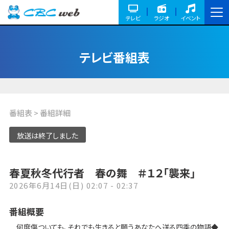
テレビ
ラジオ
イベント
テレビ番組表
番組表
> 番組詳細
放送は終了しました
春夏秋冬代行者 春の舞 ＃１２「襲来」
2026年6月14日(日) 02:07 - 02:37
番組概要
何度傷ついても、それでも生きると願うあなたへ送る四季の物語◆