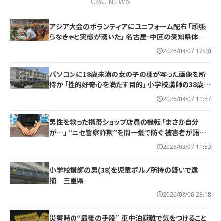
CBC NEWS
アジア大会のボランティアにユニフォーム配布 ｢頑張
らなきゃと実感が湧いた｣ 名古屋･中区の愛知県体育
館
2026/08/07 12:00
パソコンに18歳未満の女の子の裸が写った画像を所
持か ｢性的好奇心を満たす目的｣ 小学校講師の38歳男
を逮捕 自宅からはAIで生成したとみられる性的画像も
2026/08/07 11:57
男性を救った携帯ショップ店員の機転 ｢まさか自分
が…｣ “ニセ警察詐欺”を間一髪で防ぐ 被害者が語る
事件の一部始終
2026/08/07 11:53
小学校講師の男(38)を児童ポルノ所持の疑いで逮
捕 三重県
2026/08/06 23:18
災害時の“最後の手段” 車中泊避難で気をつけること