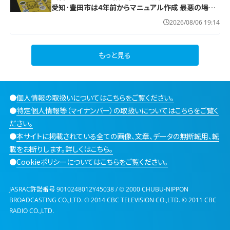
愛知･豊田市は4年前からマニュアル作成 最悪の場合
死に至る｢エコノミークラス症候群｣にならないために
2026/08/06 19:14
もっと見る
●
個人情報の取扱いについてはこちらをご覧ください。
●
特定個人情報等（マイナンバー）の取扱いについてはこちらをご覧く
ださい。
●
本サイトに掲載されている全ての画像、文章、データの無断転用、転
載をお断りします。詳しくはこちら。
●
Cookieポリシーについてはこちらをご覧ください。
JASRAC許諾番号 9010248012Y45038 / © 2000 CHUBU-NIPPON
BROADCASTING CO.,LTD. © 2014 CBC TELEVISION CO.,LTD. © 2011 CBC
RADIO CO.,LTD.