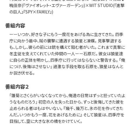
暁佳奈(『ヴァイオレット・エヴァーガーデン』)×WIT STUDIO(『進撃
の巨人』『SPY×FAMILY』)
番組内容
ーーいつか、好きな子にもう一度花をあげる為に生きてきた。 四季
庁に向かう最中、賊の襲撃に遭遇する狼星と凍蝶。 見事撃退する
も、しかし、彼らの前には銃を構えて阻む者がいた。 これまで真摯に
冬主従を支えてくれていた仲間の一人ーー石原だ。 彼女は狼星達
に自らの正体を明かし、四季庁に行ってはならないと警告する。 「俺
につけ、後悔はさせない」 過激な手段を取る石原を、狼星はなんと
か説き伏せる。
番組内容２
「雛菊とさくらがいなくなってから、俺達の日常はずっと狂っていたよ
うなものだろう」 初恋の人を失った日から、ずっと後悔してきた彼を
止められる者はもはやいない。 『幾千、幾万と、氷の花を作ってきた
んだ。いつかもう一度、花をあげるために』 そして狼星は、四季庁を
目指して、空に大きな氷の橋をかけていく。