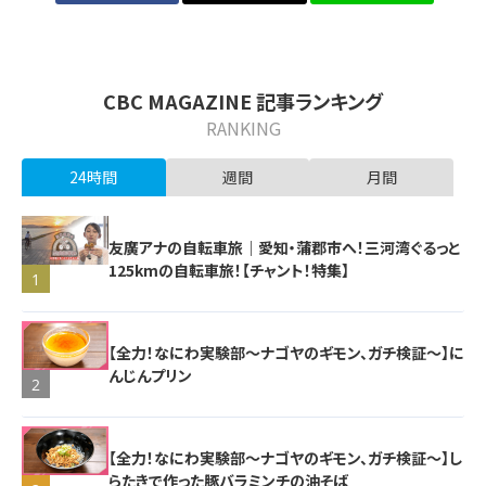
CBC MAGAZINE 記事ランキング
RANKING
24時間
週間
月間
友廣アナの自転車旅｜愛知・蒲郡市へ！三河湾ぐるっと
125kmの自転車旅！【チャント！特集】
1
【全力！なにわ実験部～ナゴヤのギモン、ガチ検証～】に
んじんプリン
2
【全力！なにわ実験部～ナゴヤのギモン、ガチ検証～】し
らたきで作った豚バラミンチの油そば