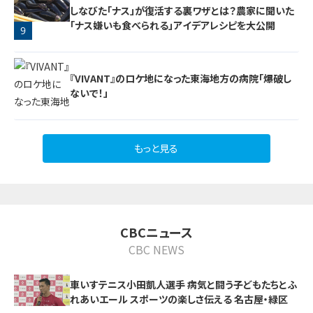
しなびた「ナス」が復活する裏ワザとは？農家に聞いた
「ナス嫌いも食べられる」アイデアレシピを大公開
9
『VIVANT』のロケ地になった東海地方の病院「爆破し
ないで！」
もっと見る
10
CBCニュース
CBC NEWS
車いすテニス小田凱人選手 病気と闘う子どもたちとふ
れあいエール スポーツの楽しさ伝える 名古屋・緑区