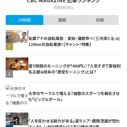
RANKING
24時間
週間
月間
友廣アナの自転車旅｜愛知・蒲郡市へ！三河湾ぐるっと
125kmの自転車旅！【チャント！特集】
1
盛り放題のモーニングが「400円」！？人気すぎて客殺到
名古屋＆岐阜の「激安モーニング」とは？
2
大学のサークルで増える？複数のスポーツを融合させ
た「ピックルボール」
「人を狂わせる魅力がある」道マニア・鹿取茂雄が惚れ
込んだレンガの橋梁とは？未公開の道3選