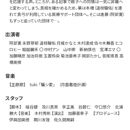
を応援する声。ところが、ある記事で親子への同情は一気に非難へ
と変わってしまう。真相を確かめるため、華は本橋（道枝駿佑）を連
れて真弓が利用している医療サポート団体へ。そこは進藤（阿部寛）
もずっと追っていた団体で…。
出演者
阿部寛 永野芽郁 道枝駿佑 月城かなと 木村達成 佐々木舞香 ヒコ
ロヒー 堀越麗禾 〇 中村アン 山中崇 新納慎也 宮澤エマ 〇
加藤晴彦 加治将樹 玉置玲央 菊池亜希子 岡部たかし 音尾琢真 高
橋英樹
音楽
【主題歌】 tuki. 「騙シ愛」 （月面着陸計画）
スタッフ
【脚本】 槌谷健 及川真実 李正美 谷碧仁 守口悠介 北浦
勝大 【音楽】 木村秀彬 【演出】 加藤亜季子 【プロデュース】
伊與田英徳 関川友理 佐久間晃嗣