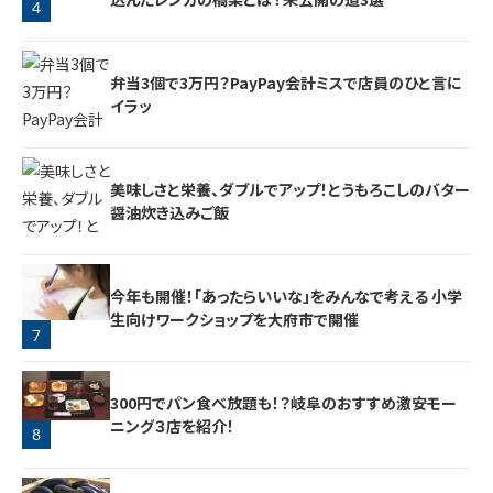
4
3
弁当3個で3万円？PayPay会計ミスで店員のひと言に
イラッ
美味しさと栄養、ダブルでアップ！とうもろこしのバター
醤油炊き込みご飯
5
今年も開催！「あったらいいな」をみんなで考える 小学
生向けワークショップを大府市で開催
7
6
300円でパン食べ放題も！？岐阜のおすすめ激安モー
ニング３店を紹介！
8