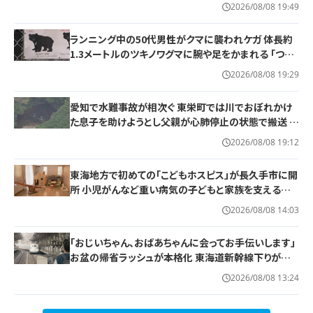
2026/08/08 19:49
ランニング中の50代男性がクマに襲われケガ 体長約
1.3メートルのツキノワグマに腕や足をかまれる 「つい
に出たかなという感じ」と近隣住人 東海地方で今年度
2026/08/08 19:29
初の人身被害 岐阜・高山市
愛知で水難事故が相次ぐ 東栄町では川でおぼれかけ
た息子を助けようとし父親が心肺停止の状態で搬送 田
原市ではサーフィン中に公務員の男性（46）がおぼれ
2026/08/08 19:12
死亡
東海地方で初めての「こどもホスピス」が長久手市に開
所 小児がんなど重い病気の子どもと家族を支える施
設 利用料は無料 愛知の「長久手のおうち」
2026/08/08 14:03
「おじいちゃん、おばあちゃんに会ってお手伝いします」
お盆の帰省ラッシュが本格化 東海道新幹線下りがピ
ーク 名古屋駅も家族連れらで朝から混雑
2026/08/08 13:24