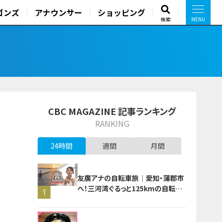
ゴンズ
アナウンサー
ショッピング
検索
CBC MAGAZINE 記事ランキング
RANKING
24時間
週間
月間
友廣アナの自転車旅｜愛知・蒲郡市
へ！三河湾ぐるっと125kmの自転車
1
旅！【チャント！特集】