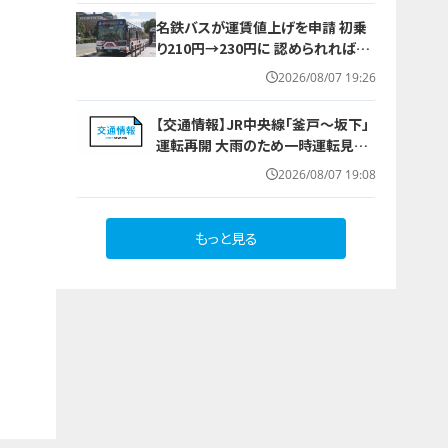
（8月7日～16日）
名鉄バスが運賃値上げを申請 初乗
り210円→230円に 認められれば12
月から全路線で平均1割程度の値上
2026/08/07 19:26
げへ 人件費増や燃料価格の高止ま
りが理由
【交通情報】JR中央線「釜戸～坂下」
運転再開 大雨のため一時運転見合
わせ
2026/08/07 19:08
もっと見る