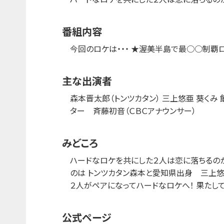
番組内容
今回のロケは・・・ ★渥美半島で最○○制覇
主な出演者
森本晋太郎（トンツカタン） 三上悠亜 葵くみ 
ター 斉藤初音（ＣＢＣアナウンサー）
みどころ
ハードなロケを共にした２人は恋に落ちるのか
のは トンツカタン森本と愛知県出身 三上悠
２人がペアになってハードなロケへ！ 果たし
公式ページ