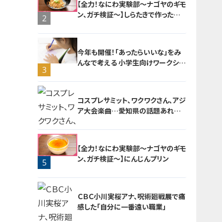
【全力！なにわ実験部～ナゴヤのギモ
ン、ガチ検証～】しらたきで作った豚
2
バラミンチの油そば
今年も開催！「あったらいいな」をみ
んなで考える 小学生向けワークショ
3
ップを大府市で開催
コスプレサミット、ワクワクさん、アジ
ア大会楽曲…愛知県の話題あれこ
れ
【全力！なにわ実験部～ナゴヤのギモ
ン、ガチ検証～】にんじんプリン
5
4
ＣＢＣ小川実桜アナ、呪術廻戦展で痛
感した「自分に一番遠い職業」