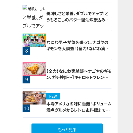
美味しさと栄養、ダブルでアップ！と
うもろこしのバター醤油炊き込みご
飯
6
なにわ男子が体を張って、ナゴヤの
ギモンを大調査！【全力！なにわ実験
8
部～ナゴヤのギモン、ガチ検証～】
7
【全力！なにわ実験部～ナゴヤのギモ
ン、ガチ検証～】キャロットフレンチ
9
ロースト
NEW
本場アメリカの味に舌鼓！ボリューム
10
満点グルメからレトロ史料館まで！
愛知・東海市の感動スポット3選
もっと見る