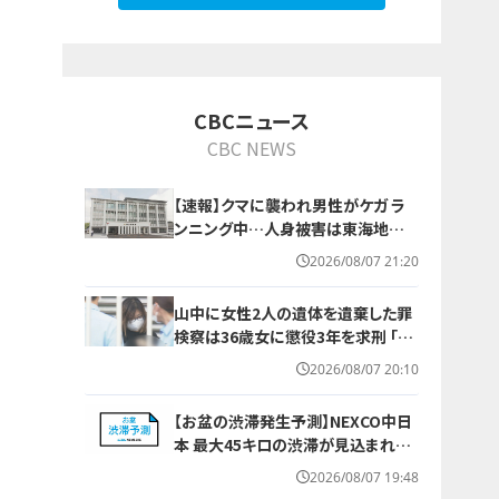
CBCニュース
CBC NEWS
【速報】クマに襲われ男性がケガ ラ
ンニング中…人身被害は東海地方で
今シーズン初めて 岐阜県高山市
2026/08/07 21:20
山中に女性2人の遺体を遺棄した罪
検察は36歳女に懲役3年を求刑 ｢遺
棄時に近くに居続けたこと自体が重
2026/08/07 20:10
要な寄与｣ 女は｢黙秘します｣弁護側
は無罪主張
【お盆の渋滞発生予測】NEXCO中日
本 最大45キロの渋滞が見込まれる
区間も… 中央道・東名・新東名・東名
2026/08/07 19:48
阪道・伊勢湾岸道・北陸道など 一覧