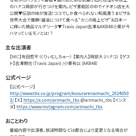
のハナコ岡部が行きつけを案内。ピザ激戦区の中でイチオシ店を大
公開▼伝説の味が復活！ココでしか食べられない和風激うまピザ＆
世界大会で優勝！醤油につけて食べる“カニの極上ピザ”＆日本一
に輝いた絶品マルゲリータ▼Travis Japan吉澤＆AKB48小栗が今
ハマっているモノとは！？
主な出演者
【ＭＣ】有田哲平（くりぃむしちゅー） 【案内人】岡部大（ハナコ） 【ゲス
ト】吉澤閑也（Travis Japan）/小栗有以（AKB48）
公式ページ
【公式ページ】
http://www.tbs.co.jp/program/kosurarenaimachi_2024050
3/
【Ｘ】
https://x.com/arimachi_tbs
@arimachi_tbs 【インス
タ】
https://www.instagram.com/arimachi_tbs
おことわり
番組内容や出演者、放送時間などは都合により変更となる場合が