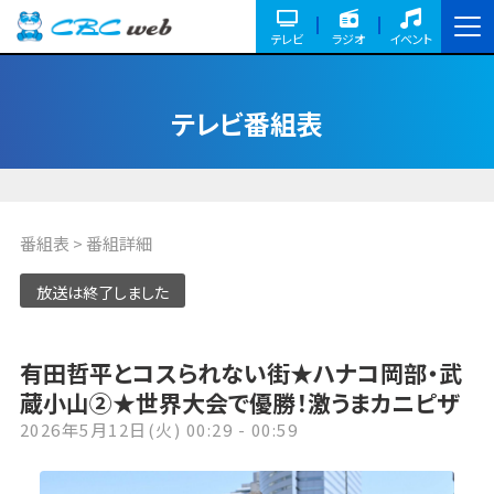
テレビ
ラジオ
イベント
テレビ番組表
番組表
> 番組詳細
放送は終了しました
有田哲平とコスられない街★ハナコ岡部・武
蔵小山②★世界大会で優勝！激うまカニピザ
2026年5月12日(火) 00:29 - 00:59