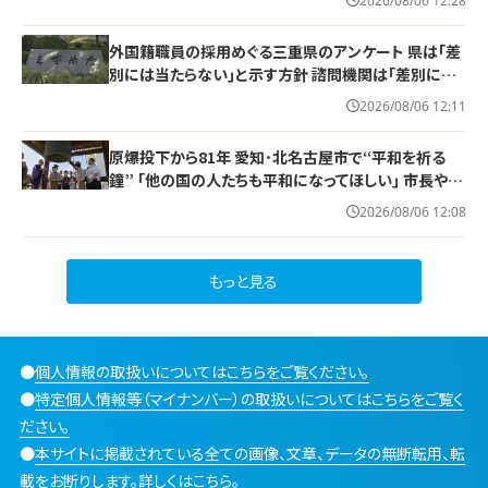
2026/08/06 12:28
外国籍職員の採用めぐる三重県のアンケート 県は｢差
別には当たらない｣と示す方針 諮問機関は｢差別にあ
たる｣と認定
2026/08/06 12:11
原爆投下から81年 愛知･北名古屋市で“平和を祈る
鐘” ｢他の国の人たちも平和になってほしい｣ 市長や地
元のボーイスカウトらが黙とう
2026/08/06 12:08
もっと見る
●
個人情報の取扱いについてはこちらをご覧ください。
●
特定個人情報等（マイナンバー）の取扱いについてはこちらをご覧く
ださい。
●
本サイトに掲載されている全ての画像、文章、データの無断転用、転
載をお断りします。詳しくはこちら。