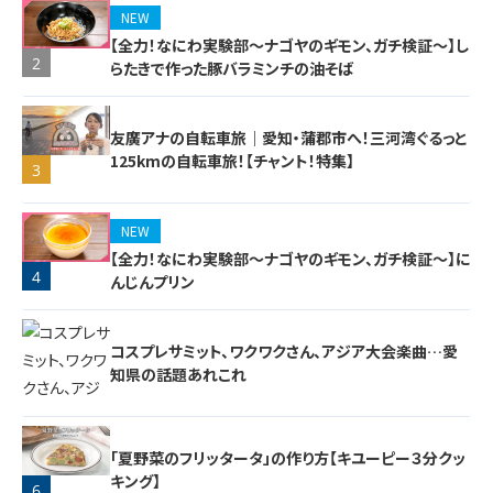
NEW
【全力！なにわ実験部～ナゴヤのギモン、ガチ検証～】し
2
らたきで作った豚バラミンチの油そば
友廣アナの自転車旅｜愛知・蒲郡市へ！三河湾ぐるっと
125kmの自転車旅！【チャント！特集】
3
NEW
【全力！なにわ実験部～ナゴヤのギモン、ガチ検証～】に
4
んじんプリン
コスプレサミット、ワクワクさん、アジア大会楽曲…愛
知県の話題あれこれ
「夏野菜のフリッタータ」の作り方【キユーピー３分クッ
キング】
6