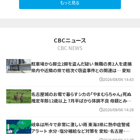
もっと見る
10
CBCニュース
CBC NEWS
駐車場から脚立2脚を盗んだ疑い 無職の男2人を逮捕
県内や近隣の県で相次ぐ窃盗事件との関連は… 愛知
2026/08/06 14:43
名古屋城のお堀で暮らすシカの｢やまむらちゃん｣死ぬ
推定年齢12歳以上 7月半ばから体調不良 母親とみら
れる｢もみじちゃん｣は元気に暮らす
2026/08/06 14:28
岐阜は所々で非常に激しい雨 東海3県に熱中症警戒
アラート 水分･塩分補給など対策を 愛知･名古屋･岐
阜･三重の天気予報（8/6 昼）