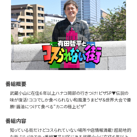
番組概要
武蔵小山に在住６年以上ハナコ岡部の行きつけ！ピザSP▼伝説の
味が復活！ココでしか食べられない和風激うまピザ＆世界大会で優
勝！醤油につけて食べる“カニの極上ピザ”
番組内容
知っている街だけどコスられていない場所や店情報満載！超局地的
な街ぶらバラエティ番組▼品川区にある武蔵小山に在住６年以上