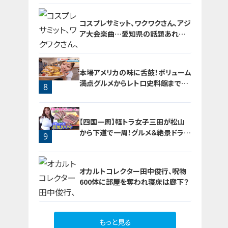
ブ⑳
コスプレサミット、ワクワクさん、アジ
ア大会楽曲…愛知県の話題あれこ
れ
本場アメリカの味に舌鼓！ボリューム
満点グルメからレトロ史料館まで！
8
愛知・東海市の感動スポット3選
7
【四国一周】軽トラ女子三田が松山
から下道で一周！グルメ＆絶景ドライ
9
ブ⑨
オカルトコレクター田中俊行、呪物
600体に部屋を奪われ寝床は廊下？
もっと見る