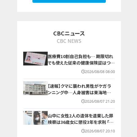
10
CBCニュース
CBC NEWS
医療費10割自己負担も… 期限切れ
でも使えた従来の健康保険証はつい
に終了 8月以降起こりうるマイナ保
2026/08/08 08:00
険証の“落とし穴” 注意すべき2つの
有効期限
【速報】クマに襲われ男性がケガ ラ
ンニング中…人身被害は東海地方で
今シーズン初めて 岐阜県高山市
2026/08/07 21:20
山中に女性2人の遺体を遺棄した罪
検察は36歳女に懲役3年を求刑 ｢遺
棄時に近くに居続けたこと自体が重
2026/08/07 20:10
要な寄与｣ 女は｢黙秘します｣弁護側