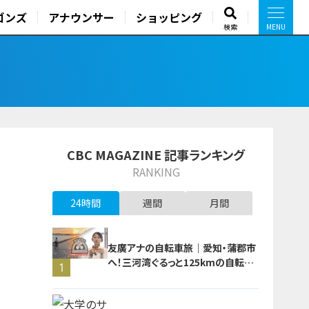
ゴンズ
アナウンサー
ショッピング
検索
CBC MAGAZINE 記事ランキング
RANKING
24時間
週間
月間
友廣アナの自転車旅｜愛知・蒲郡市
へ！三河湾ぐるっと125kmの自転車
1
旅！【チャント！特集】