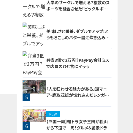
大学のサークルで増える？複数のス
ポーツを融合させた「ピックルボー
ル」
美味しさと栄養、ダブルでアップ！と
うもろこしのバター醤油炊き込みご
飯
2
弁当3個で3万円？PayPay会計ミス
で店員のひと言にイラッ
3
「人を狂わせる魅力がある」道マニ
ア・鹿取茂雄が惚れ込んだレンガの
5
橋梁とは？未公開の道3選
4
NEW
【四国一周】軽トラ女子三田が松山
6
から下道で一周！グルメ＆絶景ドライ