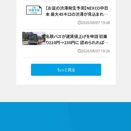
は無罪主張
【お盆の渋滞発生予測】NEXCO中日
本 最大45キロの渋滞が見込まれる
区間も… 中央道・東名・新東名・東名
2026/08/07 19:48
阪道・伊勢湾岸道・北陸道など 一覧
（8月7日～16日）
名鉄バスが運賃値上げを申請 初乗
り210円→230円に 認められれば12
月から全路線で平均1割程度の値上
2026/08/07 19:26
げへ 人件費増や燃料価格の高止ま
りが理由
もっと見る