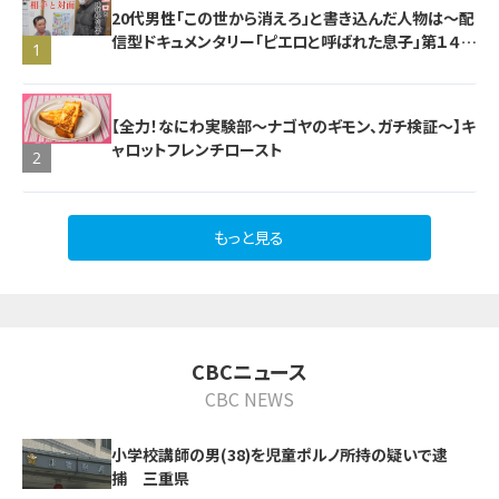
20代男性「この世から消えろ」と書き込んだ人物は～配
信型ドキュメンタリー「ピエロと呼ばれた息子」第１４０
1
話
【全力！なにわ実験部～ナゴヤのギモン、ガチ検証～】キ
ャロットフレンチロースト
2
もっと見る
CBCニュース
CBC NEWS
小学校講師の男(38)を児童ポルノ所持の疑いで逮
捕 三重県