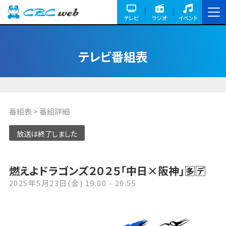
テレビ
ラジオ
イベント
テレビ番組表
番組表
> 番組詳細
放送は終了しました
燃えよドラゴンズ２０２５「中日×阪神」🈕🈓
2025年5月23日(金) 19:00 - 20:55