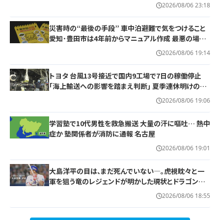
2026/08/06 23:18
災害時の“最後の手段” 車中泊避難で気をつけること
愛知･豊田市は4年前からマニュアル作成 最悪の場合
死に至る｢エコノミークラス症候群｣にならないために
2026/08/06 19:14
トヨタ 台風13号接近で国内9工場で7日の稼働停止
｢海上輸送への影響を踏まえ判断｣ 夏季連休明けの17
日から再開予定
2026/08/06 19:06
学習塾で10代男性を救急搬送 大量の汗に嘔吐… 熱中
症か 塾関係者が消防に通報 名古屋
2026/08/06 19:01
大島洋平の目は、まだ死んでいない―。虎視眈々と一
軍を狙う竜のレジェンドが明かした現状とドラゴンズ
への思い
2026/08/06 18:55