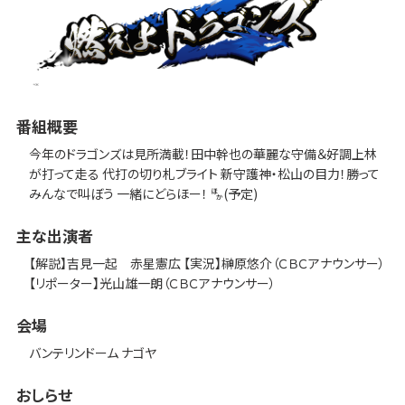
番組概要
今年のドラゴンズは見所満載！田中幹也の華麗な守備＆好調上林
が打って走る 代打の切り札ブライト 新守護神・松山の目力！勝って
みんなで叫ぼう 一緒にどらほー！ 🈀(予定)
主な出演者
【解説】吉見一起 赤星憲広 【実況】榊原悠介（ＣＢＣアナウンサー）
【リポーター】光山雄一朗（ＣＢＣアナウンサー）
会場
バンテリンドーム ナゴヤ
おしらせ