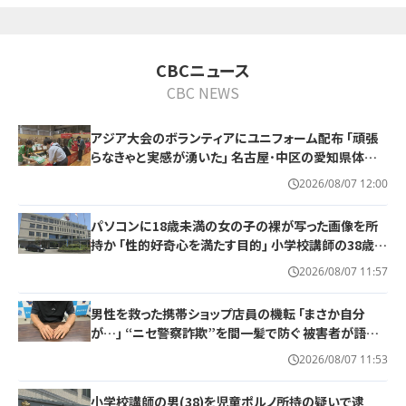
CBCニュース
CBC NEWS
アジア大会のボランティアにユニフォーム配布 ｢頑張
らなきゃと実感が湧いた｣ 名古屋･中区の愛知県体育
館
2026/08/07 12:00
パソコンに18歳未満の女の子の裸が写った画像を所
持か ｢性的好奇心を満たす目的｣ 小学校講師の38歳男
を逮捕 自宅からはAIで生成したとみられる性的画像も
2026/08/07 11:57
男性を救った携帯ショップ店員の機転 ｢まさか自分
が…｣ “ニセ警察詐欺”を間一髪で防ぐ 被害者が語る
事件の一部始終
2026/08/07 11:53
小学校講師の男(38)を児童ポルノ所持の疑いで逮