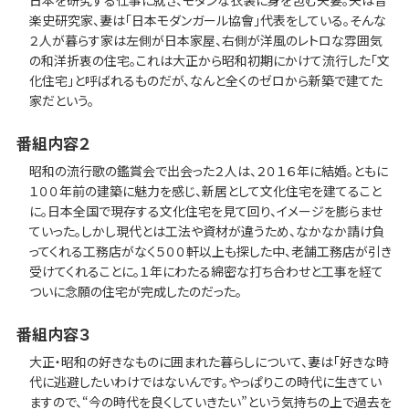
楽史研究家、妻は「日本モダンガール協會」代表をしている。そんな
２人が暮らす家は左側が日本家屋、右側が洋風のレトロな雰囲気
の和洋折衷の住宅。これは大正から昭和初期にかけて流行した「文
化住宅」と呼ばれるものだが、なんと全くのゼロから新築で建てた
家だという。
番組内容２
昭和の流行歌の鑑賞会で出会った２人は、２０１６年に結婚。ともに
１００年前の建築に魅力を感じ、新居として文化住宅を建てること
に。日本全国で現存する文化住宅を見て回り、イメージを膨らませ
ていった。しかし現代とは工法や資材が違うため、なかなか請け負
ってくれる工務店がなく５００軒以上も探した中、老舗工務店が引き
受けてくれることに。１年にわたる綿密な打ち合わせと工事を経て
ついに念願の住宅が完成したのだった。
番組内容３
大正・昭和の好きなものに囲まれた暮らしについて、妻は「好きな時
代に逃避したいわけではないんです。やっぱりこの時代に生きてい
ますので、“今の時代を良くしていきたい”という気持ちの上で過去を