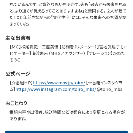
見ているんです」と意外な思いを明かす。夫も「過去から未来を見る
と、より遠くが見えるってことありますよね」と賛同する。 ２人が建て
た１００年前さながらの“文化住宅”には、そんな未来への希望が詰
まっていた。
主な出演者
【ＭＣ】松尾貴史 三船美佳 【訪問者（リポーター）】宮地眞理子 【ナ
ビゲーター】海渡未来（ＭＢＳアナウンサー） 【ナレーション】かわた
そのこ
公式ページ
【☆番組ＨＰ】
https://www.mbs.jp/toiro/
【☆番組インスタグラ
ム】
https://www.instagram.com/toiro_mbs/
@toiro_mbs
おことわり
番組内容や出演者、放送時間などは都合により変更となる場合が
あります。