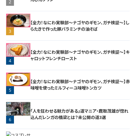
2
【全力！なにわ実験部～ナゴヤのギモン、ガチ検証～】し
らたきで作った豚バラミンチの油そば
3
【全力！なにわ実験部～ナゴヤのギモン、ガチ検証～】キ
ャロットフレンチロースト
4
【全力！なにわ実験部～ナゴヤのギモン、ガチ検証～】赤
味噌を使ったミルフィーユ味噌トンカツ
5
「人を狂わせる魅力がある」道マニア・鹿取茂雄が惚れ
込んだレンガの橋梁とは？未公開の道3選
6