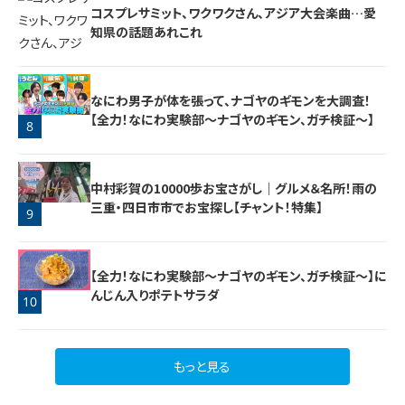
コスプレサミット、ワクワクさん、アジア大会楽曲…愛
知県の話題あれこれ
なにわ男子が体を張って、ナゴヤのギモンを大調査！
【全力！なにわ実験部～ナゴヤのギモン、ガチ検証～】
8
7
中村彩賀の10000歩お宝さがし｜グルメ＆名所！雨の
三重・四日市市でお宝探し【チャント！特集】
9
【全力！なにわ実験部～ナゴヤのギモン、ガチ検証～】に
んじん入りポテトサラダ
10
もっと見る