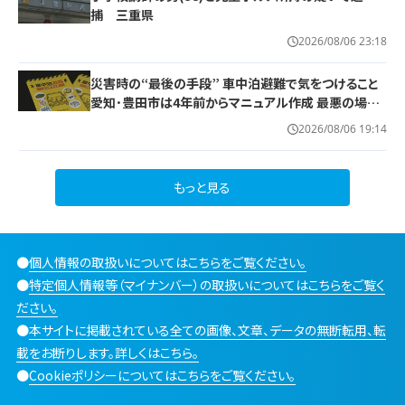
捕 三重県
2026/08/06 23:18
災害時の“最後の手段” 車中泊避難で気をつけること
愛知･豊田市は4年前からマニュアル作成 最悪の場合
死に至る｢エコノミークラス症候群｣にならないために
2026/08/06 19:14
もっと見る
●
個人情報の取扱いについてはこちらをご覧ください。
●
特定個人情報等（マイナンバー）の取扱いについてはこちらをご覧く
ださい。
●
本サイトに掲載されている全ての画像、文章、データの無断転用、転
載をお断りします。詳しくはこちら。
●
Cookieポリシーについてはこちらをご覧ください。