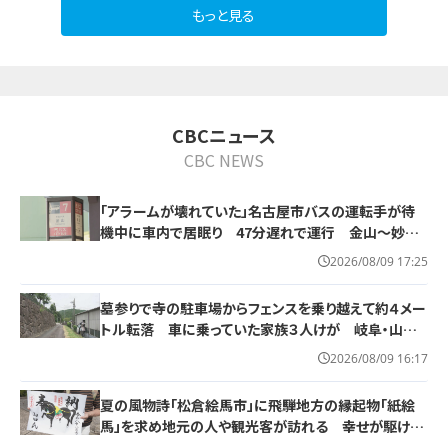
もっと見る
10
CBCニュース
CBC NEWS
「アラームが壊れていた」名古屋市バスの運転手が待
機中に車内で居眠り 47分遅れで運行 金山～妙見
町
2026/08/09 17:25
墓参りで寺の駐車場からフェンスを乗り越えて約４メー
トル転落 車に乗っていた家族３人けが 岐阜・山県
市
2026/08/09 16:17
夏の風物詩「松倉絵馬市」に飛騨地方の縁起物「紙絵
馬」を求め地元の人や観光客が訪れる 幸せが駆け込
むように