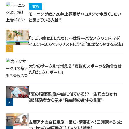
NEW
モーニング娘。‘26井上春華がハロメンで仲良くしたい
と思っている人は？
「すごい痩せましたね！」…世界一楽なスクワット！？ダ
イエットのスペシャリストに学ぶ「無理なくやせる方法」
3
2
大学のサークルで増える？複数のスポーツを融合させ
た「ピックルボール」
「夏の脳梗塞」熱中症に似ている！？…生死の分かれ
道！経験者から学ぶ“発症時の身体の異変”
5
4
友廣アナの自転車旅｜愛知・蒲郡市へ！三河湾ぐるっと
125kmの自転車旅！【チャント！特集】