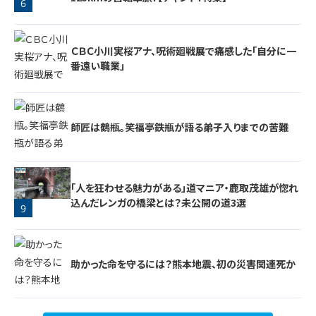
6
ＣＢＣ小川実桜アナ、呪術廻戦展で痛感した「自分に一
番遠い職業」
師匠は鶴瓶。笑福亭鉄瓶が語る弟子入りまでの苦難
7
「人を狂わせる魅力がある」道マニア・鹿取茂雄が惚れ
8
込んだレンガの橋梁とは？未公開の道3選
9
助かった命を守るには？熊本地震、初の災害関連死か