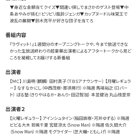
▼身近な金額当てクイズ▼間違い探しでまさかのゲスト登場▼中
条あやみが挑む！ビリビリ風鈴ジェンガ▼カップヌードル味覚王で
波乱の展開▼鈴木亮平が好きな団子を当てろ
番組内容
『ラヴィット！』１週間分のオープニングトークや、今まで放送できな
かった生放送終わりの超豪華出演者によるアフタートークから見ど
ころを凝縮してお届けする新番組
出演者
【ＭＣ】 川島明（麒麟） 田村真子（ＴＢＳアナウンサー） 【月曜レギュラ
ー】 なすなかにし（中西茂樹・那須晃行）※隔週 馬場裕之（ロバー
ト） ぼる塾（きりやはるか・あんり・田辺智加） 本並健治 丸山桂里奈
出演者２
【火曜レギュラー】 アインシュタイン（稲田直樹・河井ゆずる）※隔週
ビビる大木 若槻千夏 宮舘涼太（Snow Man）※隔週 佐久間大介
（Snow Man）※隔週 モグライダー（芝大輔・ともしげ）※隔週