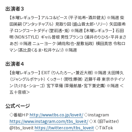
出演者３
【水曜レギュラー】 アルコ＆ピース（平子祐希・酒井健太）※隔週 柴
田英嗣（アンタッチャブル） 見取り図（盛山晋太郎・リリー） 矢田亜希
子 ロングコートダディ（堂前透・兎）※隔週 【木曜レギュラー】 石田
明（NON STYLE） ギャル曽根 男性ブランコ（浦井のりひろ・平井まさ
あき）※隔週 ニューヨーク（嶋佐和也・屋敷裕政） 横田真悠 令和ロ
マン（髙比良くるま・松井ケムリ）※隔週
出演者４
【金曜レギュラー】 EXIT（りんたろー。・兼近大樹）※隔週 太田博久
（ジャングルポケット） くっきー！（野性爆弾） 近藤千尋 東京ホテイソ
ン（たける・ショーゴ） 宮下草薙（草薙航基・宮下兼史鷹）※隔週 ＜
五十音順＞
公式ページ
◇番組ＨＰ
http://www.tbs.co.jp/loveit/
◇instagram
https://www.instagram.com/tbs_loveit/
◇Ｘ（旧Twitter）
@tbs_loveit
https://twitter.com/tbs_loveit
◇TikTok