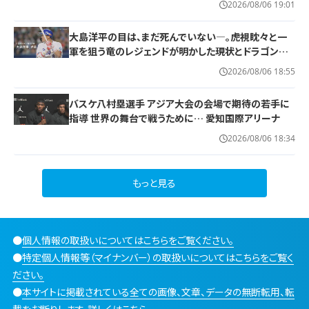
2026/08/06 19:01
大島洋平の目は、まだ死んでいない―。虎視眈々と一
軍を狙う竜のレジェンドが明かした現状とドラゴンズ
への思い
2026/08/06 18:55
バスケ八村塁選手 アジア大会の会場で期待の若手に
指導 世界の舞台で戦うために… 愛知国際アリーナ
2026/08/06 18:34
もっと見る
●
個人情報の取扱いについてはこちらをご覧ください。
●
特定個人情報等（マイナンバー）の取扱いについてはこちらをご覧く
ださい。
●
本サイトに掲載されている全ての画像、文章、データの無断転用、転
載をお断りします。詳しくはこちら。