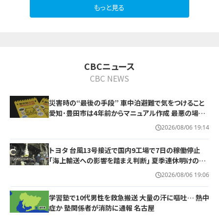
もっと見る
10
CBCニュース
CBC NEWS
災害時の“最後の手段” 車中泊避難で気をつけること
愛知･豊田市は4年前からマニュアル作成 最悪の場合
死に至る｢エコノミークラス症候群｣にならないために
2026/08/06 19:14
トヨタ 台風13号接近で国内9工場で7日の稼働停止
｢海上輸送への影響を踏まえ判断｣ 夏季連休明けの17
日から再開予定
2026/08/06 19:06
学習塾で10代男性を救急搬送 大量の汗に嘔吐… 熱中
症か 塾関係者が消防に通報 名古屋