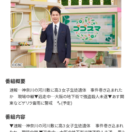
番組概要
速報…神奈川の河川敷に高３女子生徒遺体 事件巻き込まれた
か 現場中継▼逃走中…大阪の地下街で強盗殺人未遂▼あす関
東などゲリラ雷雨に警戒 🈀(予定)
番組内容
▼速報…神奈川の河川敷に高３女子生徒遺体 事件巻き込まれ
たか 現場中継 ▼逃走中…大阪の地下街で強盗殺人未遂 男２