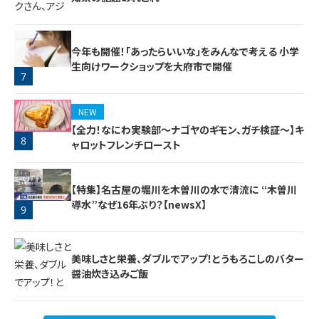
今年も開催！「あったらいいな」をみんなで考える 小学
生向けワークショップを大府市で開催
7
6
NEW
【全力！なにわ実験部～ナゴヤのギモン、ガチ検証～】キ
8
ャロットフレンチロースト
【特集】名古屋の堀川を木曽川の水で清流に “木曽川
導水”なぜ16年ぶり？【newsX】
9
美味しさと栄養、ダブルでアップ！とうもろこしのバター
醤油炊き込みご飯