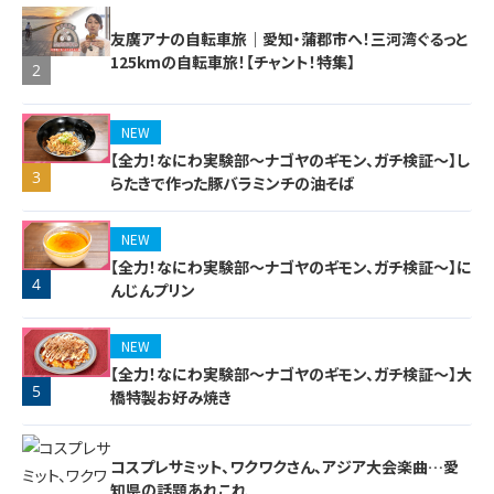
友廣アナの自転車旅｜愛知・蒲郡市へ！三河湾ぐるっと
125kmの自転車旅！【チャント！特集】
2
NEW
【全力！なにわ実験部～ナゴヤのギモン、ガチ検証～】し
3
らたきで作った豚バラミンチの油そば
NEW
【全力！なにわ実験部～ナゴヤのギモン、ガチ検証～】に
4
んじんプリン
NEW
【全力！なにわ実験部～ナゴヤのギモン、ガチ検証～】大
5
橋特製お好み焼き
コスプレサミット、ワクワクさん、アジア大会楽曲…愛
知県の話題あれこれ