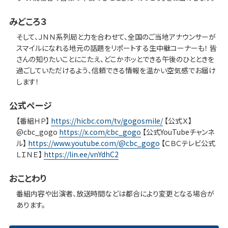
みどころ３
そして、ＪＮＮ系列局と力を合わせて、全国のご当地アナウンサーが
スマイルになれる地元の話題をリポートする生中継コーナーも！ 皆
さんの知りたいことにこたえ、どこかホッとできる午後のひとときを
過ごしていただけるよう、信頼できる情報を温かい空気感でお届け
します！
公式ページ
【番組ＨＰ】
https://hicbc.com/tv/gogosmile/
【公式Ｘ】
@cbc_gogo
https://x.com/cbc_gogo
【公式YouTubeチャンネ
ル】
https://www.youtube.com/@cbc_gogo
【ＣＢＣテレビ公式
ＬＩＮＥ】
https://lin.ee/vnYdhC2
おことわり
番組内容や出演者、放送時間などは都合により変更となる場合が
あります。