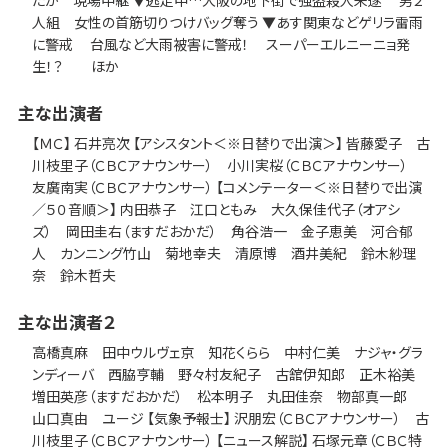
人組 女性の首筋切りつけバッグ奪う ▼あす関東などゲリラ雷雨
に警戒 台風など大雨被害に警戒！ スーパーエルニーニョ発
生！？ ほか
主な出演者
【ＭＣ】 石井亮次 【アシスタント＜※日替りで出演＞】 皆藤愛子 古
川枝里子（ＣＢＣアナウンサー） 小川実桜（ＣＢＣアナウンサー）
友廣南実（ＣＢＣアナウンサー） 【コメンテーター＜※日替りで出演
／５０音順＞】 内田恭子 江口ともみ 大久保佳代子（オアシ
ズ） 岡田圭右（ますだおかだ） 角谷浩一 金子恵美 河合郁
人 カンニング竹山 菊地幸夫 清原博 酒井美紀 鈴木紗理
奈 鈴木哲夫
主な出演者２
高橋真麻 田中ウルヴェ京 知花くらら 中村仁美 ナジャ・グラ
ンディーバ 西脇亨輔 野々村友紀子 古舘伊知郎 正木裕美
増田英彦（ますだおかだ） 松本明子 丸田佳奈 物部真一郎
山口真由 ユージ 【気象予報士】 沢朋宏（ＣＢＣアナウンサー） 古
川枝里子（ＣＢＣアナウンサー） 【ニュース解説】 石塚元章（ＣＢＣ特