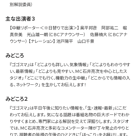
別解説委員）
主な出演者３
【中継リポーター＜※日替りで出演＞】 奥平邦彦 阿部祐二 堀
真奈美 光山雄一朗（ＣＢＣアナウンサー） 佐藤楠大（ＣＢＣアナ
ウンサー） 【ナレーション】 池戸陽平 山口千景
みどころ
『ゴゴスマ』は 「どこよりも詳しい、気象情報」 「どこよりもわかりやす
い、最新情報」 「どこよりも見やすい、ＭＣ石井亮次を中心としたス
タジオ」 「どこにでも行く、機動力の生中継」 「どこからでも情報の入
る、ネットワーク」 を生かしてお伝えします！
みどころ２
『ゴゴスマ』は平日午後に知りたい情報を、「生・速報・最新」にこだ
わってお伝えします。 気になる話題は番組名物の巨大ボードでわか
りやすくまとめ、専門家による解説を交えて深掘りします。 スタジオ
では、ＭＣ石井亮次と多彩なコメンテーター陣が丁々発止のやりと
りで、視聴者の皆様の午後のひとときに「ほっこり」をお届けします。