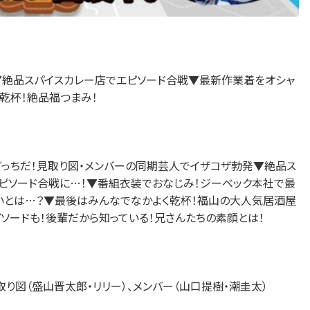
▼絶品スパイスカレー店でエピソード合戦▼最新作業着をオシャ
乾杯！絶品福つまみ！
どっちだ！見取り図・メンバーの同期芸人でイザコザ勃発▼絶品ス
エピソード合戦に…！▼番組衣装でおなじみ！ジーベック本社で最
いとは…？▼最後はみんなでなかよく乾杯！福山の大人気居酒屋
ピソードも！後輩だから知っている！兄さんたちの素顔とは！
取り図（盛山晋太郎・リリー）、メンバー（山口提樹・潮圭太）