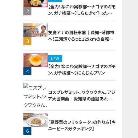
【全力！なにわ実験部～ナゴヤのギモ
2
ン、ガチ検証～】しらたきで作った豚
バラミンチの油そば
友廣アナの自転車旅｜愛知・蒲郡市
へ！三河湾ぐるっと125kmの自転車
3
旅！【チャント！特集】
NEW
【全力！なにわ実験部～ナゴヤのギモ
4
ン、ガチ検証～】にんじんプリン
コスプレサミット、ワクワクさん、アジ
ア大会楽曲…愛知県の話題あれこ
れ
「夏野菜のフリッタータ」の作り方【キ
ユーピー３分クッキング】
6