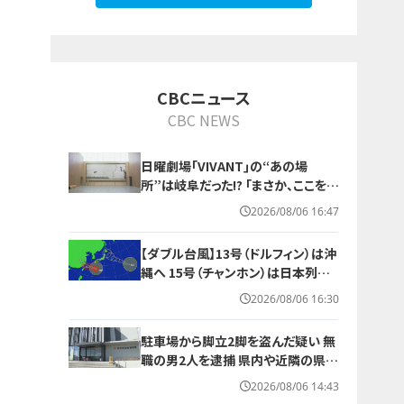
10
CBCニュース
CBC NEWS
日曜劇場｢VIVANT｣の“あの場
所”は岐阜だった!? ｢まさか、ここを使
っているとは…｣ ロケ地にはファンの
2026/08/06 16:47
姿が
【ダブル台風】13号（ドルフィン）は沖
縄へ 15号（チャンホン）は日本列島
接近か その後を追う“雨雲”も日本
2026/08/06 16:30
へやってくる？ 進路予想 雨シミュレ
ーション
駐車場から脚立2脚を盗んだ疑い 無
職の男2人を逮捕 県内や近隣の県で
相次ぐ窃盗事件との関連は… 愛知
2026/08/06 14:43