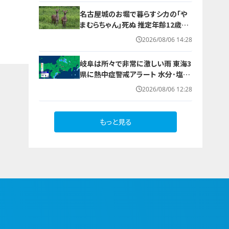
名古屋城のお堀で暮らすシカの｢や
まむらちゃん｣死ぬ 推定年齢12歳以
上 7月半ばから体調不良 母親とみら
2026/08/06 14:28
れる｢もみじちゃん｣は元気に暮らす
岐阜は所々で非常に激しい雨 東海3
県に熱中症警戒アラート 水分･塩分
補給など対策を 愛知･名古屋･岐阜･
2026/08/06 12:28
三重の天気予報（8/6 昼）
もっと見る