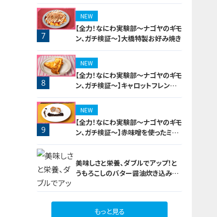
5
NEW
【全力！なにわ実験部～ナゴヤのギモ
7
ン、ガチ検証～】大橋特製お好み焼き
NEW
【全力！なにわ実験部～ナゴヤのギモ
8
ン、ガチ検証～】キャロットフレンチ
ロースト
NEW
【全力！なにわ実験部～ナゴヤのギモ
9
ン、ガチ検証～】赤味噌を使ったミル
フィーユ味噌トンカツ
美味しさと栄養、ダブルでアップ！と
うもろこしのバター醤油炊き込みご
飯
もっと見る