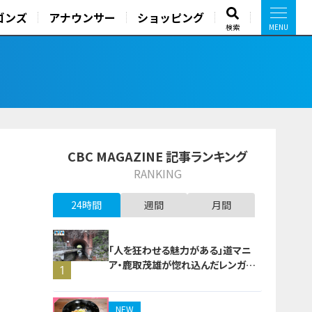
ゴンズ
アナウンサー
ショッピング
検索
CBC MAGAZINE 記事ランキング
RANKING
24時間
週間
月間
「人を狂わせる魅力がある」道マニ
ア・鹿取茂雄が惚れ込んだレンガの
1
橋梁とは？未公開の道3選
NEW