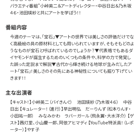
バラエティ番組”小峠英二＆アートディレクター・中谷日出＆乃木坂
４６・池田瑛紗と共にアートを学ぼう！！
番組内容
今週のテーマは、「宝石」▼アートの世界では美しさの評価だけでな
く高級絵の具の原材料としても用いられていますが、そもそもどのよ
うなものが宝石と呼ばれているのでしょうか？▼代表格でもあるダ
イヤモンドが誕生するためのいくつもの条件や、科学の力で発覚し
た誤った定説まで解説▼古代から輝き続ける地球が生みだしたア
ート「宝石」！美しさのその先にある神秘性についても掘り下げてい
きます！！
主な出演者
【キャスト！】小峠英二（バイきんぐ） 池田瑛紗（乃木坂４６） 中谷
日出 【キュレーター！（進行）】早出明弘 だーりんず（松本りんす・
小田祐一郎） みなみかわ ラバーガール（飛永翼・大水洋介） 【ゲ
スト】茜灯里、小山慶一郎、阿依アヒマディ 【YouTube特派員！（レポ
ーター）】やす子