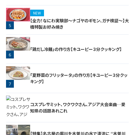
NEW
【全力！なにわ実験部～ナゴヤのギモン、ガチ検証～】大
5
橋特製お好み焼き
「鶏だし冷麺」の作り方【キユーピー３分クッキング】
6
「夏野菜のフリッタータ」の作り方【キユーピー３分クッ
キング】
7
コスプレサミット、ワクワクさん、アジア大会楽曲…愛
知県の話題あれこれ
【特集】名古屋の堀川を木曽川の水で清流に “木曽川