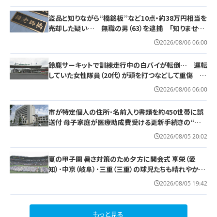
盗品と知りながら“橋銘板”など10点・約38万円相当を
売却した疑い… 無職の男（63）を逮捕 「知りません
でした」と容疑否認
2026/08/06 06:00
鈴鹿サーキットで訓練走行中の白バイが転倒… 運転
していた女性隊員（20代）が頭を打つなどして重傷 白
バイ歴は約4か月 今月末のイベントに参加予定
2026/08/06 06:00
市が特定個人の住所･名前入り書類を約450世帯に誤
送付 母子家庭が医療助成費受ける更新手続きの“見
本” 何らかの理由でマスキングできず… 愛知・蒲郡市
2026/08/05 20:02
夏の甲子園 暑さ対策のため夕方に開会式 享栄（愛
知）･中京（岐阜）･三重（三重）の球児たちも晴れやかな
表情で“聖地”の土踏む
2026/08/05 19:42
もっと見る