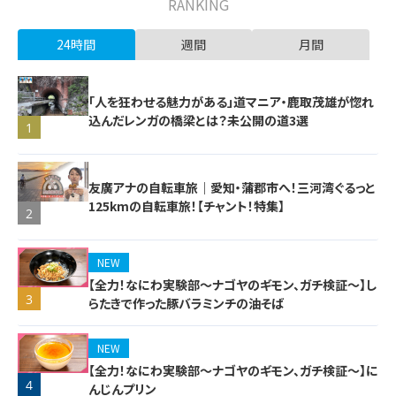
RANKING
24時間
週間
月間
「人を狂わせる魅力がある」道マニア・鹿取茂雄が惚れ
込んだレンガの橋梁とは？未公開の道3選
1
友廣アナの自転車旅｜愛知・蒲郡市へ！三河湾ぐるっと
125kmの自転車旅！【チャント！特集】
2
NEW
【全力！なにわ実験部～ナゴヤのギモン、ガチ検証～】し
3
らたきで作った豚バラミンチの油そば
NEW
【全力！なにわ実験部～ナゴヤのギモン、ガチ検証～】に
4
んじんプリン