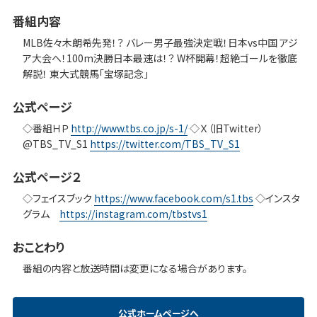
番組内容
MLB佐々木朗希先発！？ バレー男子最強決定戦！日本vs中国 アジ
ア大会へ！100m決勝日本最速は！？ W杯開幕！超絶ゴールを徹底
解説！ 東大式競馬「宝塚記念」
公式ページ
◇番組ＨＰ
http://www.tbs.co.jp/s-1/
◇Ｘ（旧Twitter）
@TBS_TV_S1
https://twitter.com/TBS_TV_S1
公式ページ２
◇フェイスブック
https://www.facebook.com/s1.tbs
◇インスタ
グラム
https://instagram.com/tbstvs1
おことわり
番組の内容と放送時間は変更になる場合があります。
公式ホームページへ