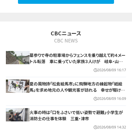
10
CBCニュース
CBC NEWS
墓参りで寺の駐車場からフェンスを乗り越えて約４メー
トル転落 車に乗っていた家族３人けが 岐阜・山県
市
2026/08/09 16:17
夏の風物詩「松倉絵馬市」に飛騨地方の縁起物「紙絵
馬」を求め地元の人や観光客が訪れる 幸せが駆け込
むように
2026/08/09 16:09
火事の時は「口をふさいで低い姿勢で避難」小学生が
消防士の仕事を体験 三重・津市
2026/08/09 14:32