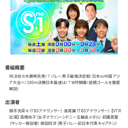
番組概要
MLB佐々木朗希先発！？ バレー男子最強決定戦！日本vs中国 アジ
ア大会へ！100m決勝日本最速は！？ W杯開幕！超絶ゴールを徹底
解説！
出演者
御手洗菜々（TBSアナウンサー） 長尾翼（TBSアナウンサー） 【VTR
出演】 高橋尚子（女子マラソン・シドニー五輪金メダル） 前園真聖
（サッカー解説者） 柳田将洋（男子バレー前日本代表キャプテン）