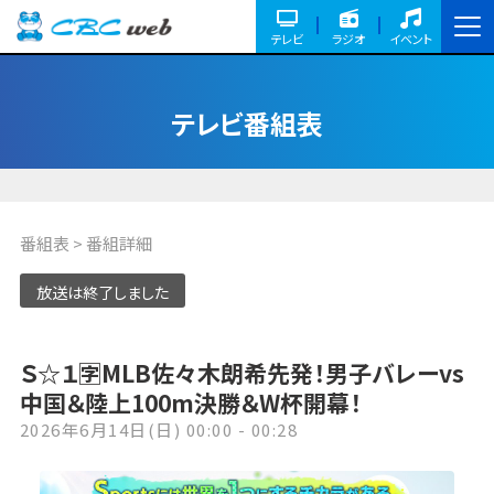
テレビ
ラジオ
イベント
テレビ番組表
番組表
> 番組詳細
放送は終了しました
Ｓ☆１🈑MLB佐々木朗希先発！男子バレーvs
中国＆陸上100m決勝＆W杯開幕！
2026年6月14日(日) 00:00 - 00:28