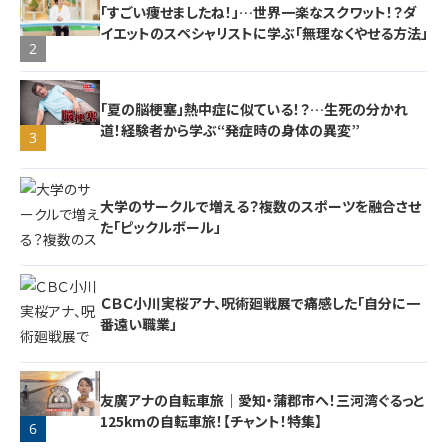
「すごい痩せましたね！」…世界一楽なスクワット！？ダ
イエットのスペシャリストに学ぶ「無理なくやせる方法」
2
「夏の脳梗塞」熱中症に似ている！？…生死の分かれ
道！経験者から学ぶ“発症時の身体の異変”
3
大学のサークルで増える？複数のスポーツを融合させ
た「ピックルボール」
ＣＢＣ小川実桜アナ、呪術廻戦展で痛感した「自分に一
番遠い職業」
4
友廣アナの自転車旅｜愛知・蒲郡市へ！三河湾ぐるっと
125kmの自転車旅！【チャント！特集】
6
5