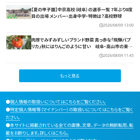
【夏の甲子園】中京高校（岐阜）の選手一覧 7年ぶり8度
目の出場 メンバー・出身中学・特徴は？高校野球
2026/08/09 13:00
肉厚でみずみずしいブランド野菜 真っ赤な「飛騨パプ
リカ」秋にはりんごのように甘い 岐阜・高山市の東農
園では1日5000個収穫中
2026/08/09 11:45
もっと見る
●
個人情報の取扱いについてはこちらをご覧ください。
●
特定個人情報等（マイナンバー）の取扱いについてはこちらをご覧く
ださい。
●
本サイトに掲載されている全ての画像、文章、データの無断転用、転
載をお断りします。詳しくはこちら。