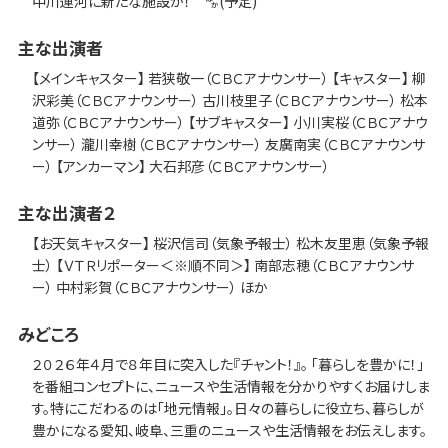
中川運河に新たな施設が！ 🈀(予定)
主な出演者
【メインキャスター】 若狭敬一（ＣＢＣアナウンサー） 【キャスター】 柳
沢彩美（ＣＢＣアナウンサー） 古川枝里子（ＣＢＣアナウンサー） 松本
道弥（ＣＢＣアナウンサー） 【サブキャスター】 小川実桜（ＣＢＣアナウ
ンサー） 瀧川幸樹（ＣＢＣアナウンサー） 友廣南実（ＣＢＣアナウンサ
ー） 【アンカーマン】 大石邦彦（ＣＢＣアナウンサー）
主な出演者２
【お天気キャスター】 桜沢信司（気象予報士） 松木友里恵（気象予報
士） 【ＶＴＲリポーター＜※順不同＞】 南部志穂（ＣＢＣアナウンサ
ー） 中村彩賀（ＣＢＣアナウンサー） ほか
みどころ
２０２６年４月で８年目に突入した『チャント！』。 「暮らしを豊かに！」
を番組コンセプトに、ニュースや生活情報を分かりやすくお届けしま
す。特にこだわるのは「地元情報」。日々の暮らしに役立ち、暮らしが
豊かになる愛知、岐阜、三重のニュースや生活情報をお伝えします。