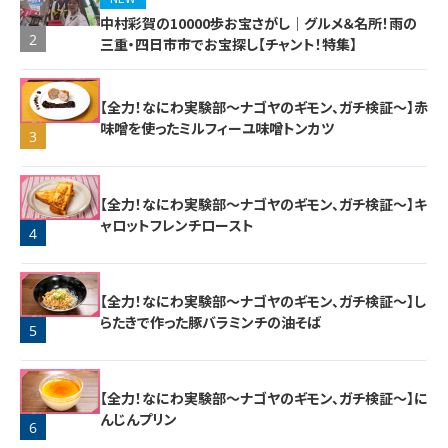
中村彩賀の10000歩お宝さがし｜グルメ＆名所！雨の
2
三重・四日市市でお宝探し【チャント！特集】
【全力！なにわ実験部～ナゴヤのギモン、ガチ検証～】赤
味噌を使ったミルフィーユ味噌トンカツ
3
【全力！なにわ実験部～ナゴヤのギモン、ガチ検証～】キ
ャロットフレンチロースト
4
【全力！なにわ実験部～ナゴヤのギモン、ガチ検証～】し
らたきで作った豚バラミンチの油そば
5
【全力！なにわ実験部～ナゴヤのギモン、ガチ検証～】に
んじんプリン
6