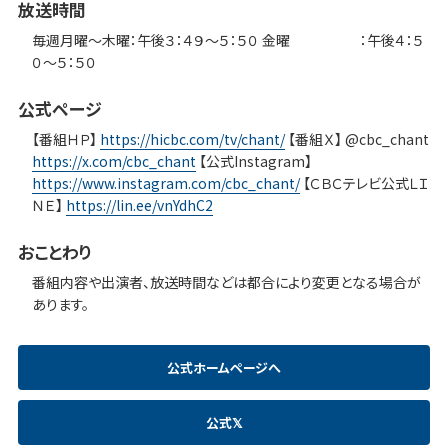
放送時間
毎週月曜〜木曜：午後３：４９〜５：５０ 金曜 ：午後４：５
０〜５：５０
公式ページ
【番組ＨＰ】
https://hicbc.com/tv/chant/
【番組Ｘ】 @cbc_chant
https://x.com/cbc_chant
【公式Instagram】
https://www.instagram.com/cbc_chant/
【ＣＢＣテレビ公式ＬＩ
ＮＥ】
https://lin.ee/vnYdhC2
おことわり
番組内容や出演者、放送時間などは都合により変更となる場合が
あります。
公式ホームページへ
公式𝕏