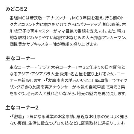
みどころ２
番組ＭＣは若狭敬一アナウンサー。ＭＣ３年目を迎え、持ち前のトー
ク力とコメント力に磨きをかけてさらにパワーアップ。柳沢彩美、古
川枝里子の両キャスターがママ目線で番組を支えます。また、精力
的な取材とわかりやすい解説でおなじみの大石邦彦アンカーマン、
個性豊かサブキャスター陣が番組を盛り上げます。
主なコーナー
主なコーナー ・「アジア大会コーナー」 ⇒３２年ぶりの日本開催と
なるアジア・アジアパラ大会 愛知・名古屋を盛り上げるため、コー
ナーを新設します。 ・「友廣南実の地元いいとこ自転車旅」 ⇒サイク
リング好きの友廣南実アナウンサーが本気の自転車旅で東海３県
をめぐり、地元の人と触れ合いながら、地元の魅力を再発見します。
主なコーナー２
・「密着」 ⇒気になる職業のお金事情、身近なお仕事の実はよく知ら
ない裏側、生活に役立つプロの技などに密着取材し深掘りします。