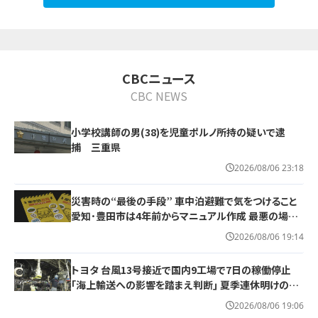
CBCニュース
CBC NEWS
小学校講師の男(38)を児童ポルノ所持の疑いで逮
捕 三重県
2026/08/06 23:18
災害時の“最後の手段” 車中泊避難で気をつけること
愛知･豊田市は4年前からマニュアル作成 最悪の場合
死に至る｢エコノミークラス症候群｣にならないために
2026/08/06 19:14
トヨタ 台風13号接近で国内9工場で7日の稼働停止
｢海上輸送への影響を踏まえ判断｣ 夏季連休明けの17
日から再開予定
2026/08/06 19:06