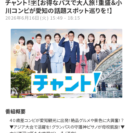
チャント！🈑【お得なパスで大人旅！重盛＆小
川コンビが愛知の話題スポット巡りを！】
2026年6月16日(火) 15:49 - 18:15
番組概要
４０歳差コンビが愛知観光に出発！絶品グルメや景色に大興奮！？
▼アジア大会で活躍を！グランパスの守護神ピサノが母校凱旋！▼