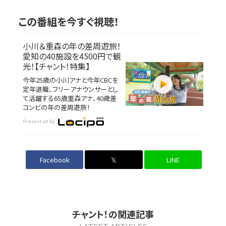
この番組を今すぐ視聴！
小川＆重森の年の差周遊旅！
愛知の40施設を4500円で観
光！【チャント！特集】
今年25歳の小川アナと今年CBCを
定年退職、フリーアナウンサーとし
て活躍する65歳重森アナ、40歳差
コンビの年の差周遊旅！
Presented By
Facebook
𝕏
LINE
チャント！の関連記事