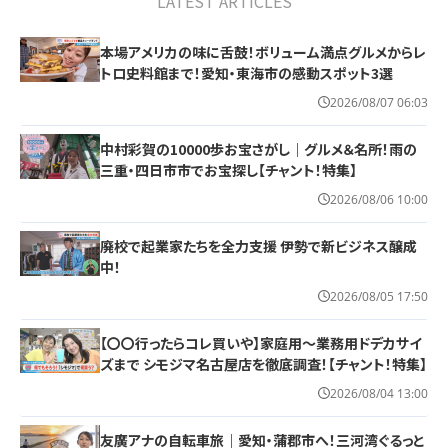
LATEST ARTICLES
本場アメリカの味に舌鼓！ボリューム満点グルメからレ
NEW
トロ史料館まで！愛知・東海市の感動スポット3選
2026/08/07 06:03
中村彩賀の10000歩お宝さがし｜グルメ＆名所！雨の
NEW
三重・四日市市でお宝探し【チャント！特集】
2026/08/06 10:00
廃校で起業家たちを全力支援 伊勢で新ビジネス醸成
中！
2026/08/05 17:50
【〇〇行ったらコレ買いや】家庭用～業務用ドデカサイ
ズまで シモジマ名古屋店を徹底調査！【チャント！特集】
2026/08/04 13:00
友廣アナの自転車旅｜愛知・蒲郡市へ！三河湾ぐるっと