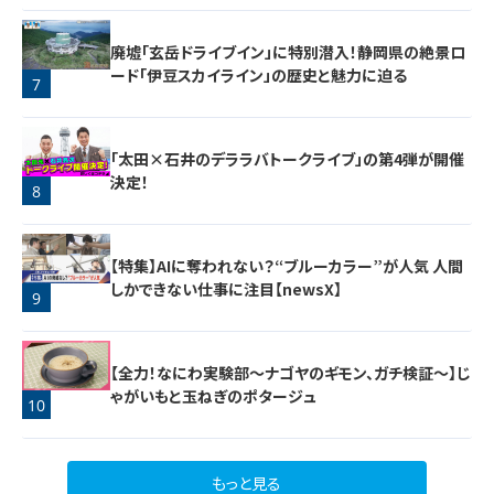
廃墟「玄岳ドライブイン」に特別潜入！静岡県の絶景ロ
ード「伊豆スカイライン」の歴史と魅力に迫る
7
「太田×石井のデララバトークライブ」の第4弾が開催
決定！
8
【特集】AIに奪われない？“ブルーカラー”が人気 人間
しかできない仕事に注目【newsX】
9
【全力！なにわ実験部～ナゴヤのギモン、ガチ検証～】じ
ゃがいもと玉ねぎのポタージュ
10
もっと見る