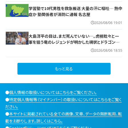
学習塾で10代男性を救急搬送 大量の汗に嘔吐… 熱中
症か 塾関係者が消防に通報 名古屋
2026/08/06 19:01
大島洋平の目は、まだ死んでいない―。虎視眈々と一
軍を狙う竜のレジェンドが明かした現状とドラゴンズ
への思い
2026/08/06 18:55
もっと見る
●
個人情報の取扱いについてはこちらをご覧ください。
●
特定個人情報等（マイナンバー）の取扱いについてはこちらをご覧く
ださい。
●
本サイトに掲載されている全ての画像、文章、データの無断転用、転
載をお断りします。詳しくはこちら。