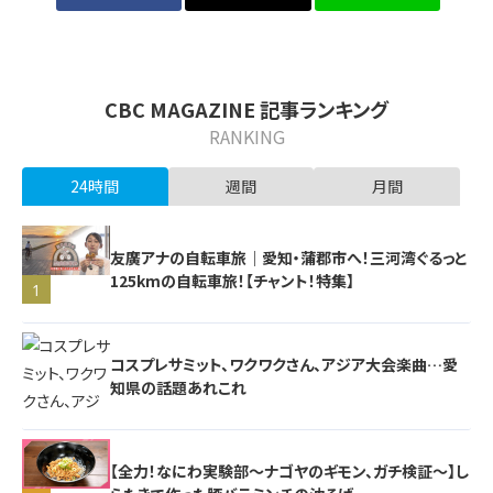
CBC MAGAZINE 記事ランキング
RANKING
24時間
週間
月間
友廣アナの自転車旅｜愛知・蒲郡市へ！三河湾ぐるっと
125kmの自転車旅！【チャント！特集】
1
コスプレサミット、ワクワクさん、アジア大会楽曲…愛
知県の話題あれこれ
【全力！なにわ実験部～ナゴヤのギモン、ガチ検証～】し