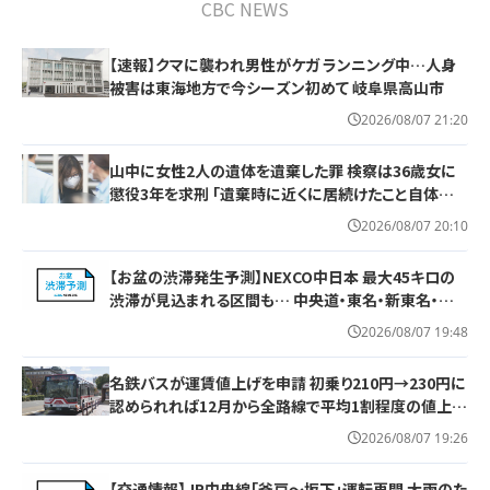
CBC NEWS
【速報】クマに襲われ男性がケガ ランニング中…人身
被害は東海地方で今シーズン初めて 岐阜県高山市
2026/08/07 21:20
山中に女性2人の遺体を遺棄した罪 検察は36歳女に
懲役3年を求刑 ｢遺棄時に近くに居続けたこと自体が
重要な寄与｣ 女は｢黙秘します｣弁護側は無罪主張
2026/08/07 20:10
【お盆の渋滞発生予測】NEXCO中日本 最大45キロの
渋滞が見込まれる区間も… 中央道・東名・新東名・東
名阪道・伊勢湾岸道・北陸道など 一覧 （8月7日～16
2026/08/07 19:48
日）
名鉄バスが運賃値上げを申請 初乗り210円→230円に
認められれば12月から全路線で平均1割程度の値上げ
へ 人件費増や燃料価格の高止まりが理由
2026/08/07 19:26
【交通情報】JR中央線「釜戸～坂下」運転再開 大雨のた