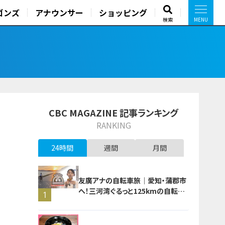
ゴンズ
アナウンサー
ショッピング
検索
CBC MAGAZINE 記事ランキング
RANKING
24時間
週間
月間
友廣アナの自転車旅｜愛知・蒲郡市
へ！三河湾ぐるっと125kmの自転車
1
旅！【チャント！特集】