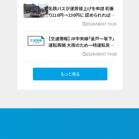
（8月7日～16日）
名鉄バスが運賃値上げを申請 初乗
り210円→230円に 認められれば12
月から全路線で平均1割程度の値上
2026/08/07 19:26
げへ 人件費増や燃料価格の高止ま
りが理由
【交通情報】JR中央線「釜戸～坂下」
運転再開 大雨のため一時運転見合
わせ
2026/08/07 19:08
もっと見る