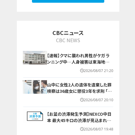
CBCニュース
CBC NEWS
【速報】クマに襲われ男性がケガ ラ
ンニング中…人身被害は東海地方で
今シーズン初めて 岐阜県高山市
2026/08/07 21:20
山中に女性2人の遺体を遺棄した罪
検察は36歳女に懲役3年を求刑 ｢遺
棄時に近くに居続けたこと自体が重
2026/08/07 20:10
要な寄与｣ 女は｢黙秘します｣弁護側
は無罪主張
【お盆の渋滞発生予測】NEXCO中日
本 最大45キロの渋滞が見込まれる
区間も… 中央道・東名・新東名・東名
2026/08/07 19:48
阪道・伊勢湾岸道・北陸道など 一覧