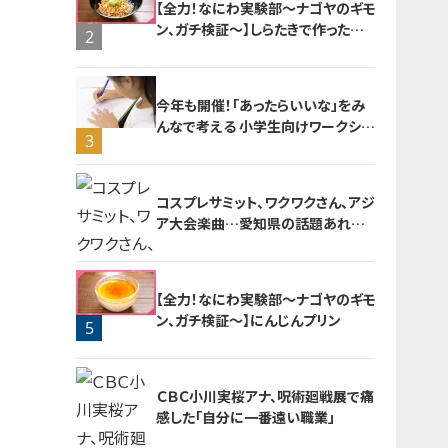
【全力！なにわ実験部～ナゴヤのギモ
ン、ガチ検証～】しらたきで作った豚
2
バラミンチの油そば
今年も開催！「あったらいいな」をみ
んなで考える 小学生向けワークショ
3
ップを大府市で開催
コスプレサミット、ワクワクさん、アジ
ア大会楽曲…愛知県の話題あれこ
れ
【全力！なにわ実験部～ナゴヤのギモ
ン、ガチ検証～】にんじんプリン
5
4
ＣＢＣ小川実桜アナ、呪術廻戦展で痛
感した「自分に一番遠い職業」