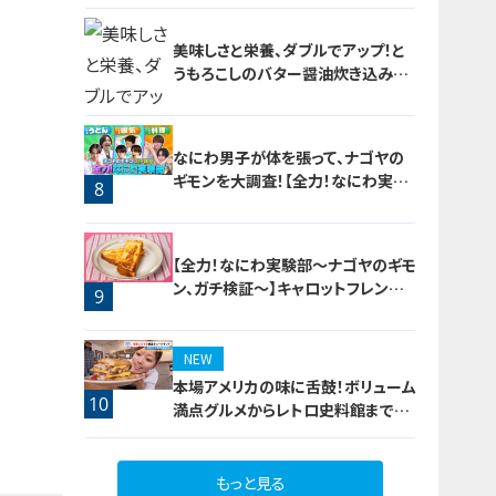
美味しさと栄養、ダブルでアップ！と
うもろこしのバター醤油炊き込みご
飯
6
なにわ男子が体を張って、ナゴヤの
ギモンを大調査！【全力！なにわ実験
8
部～ナゴヤのギモン、ガチ検証～】
7
【全力！なにわ実験部～ナゴヤのギモ
ン、ガチ検証～】キャロットフレンチ
9
ロースト
NEW
本場アメリカの味に舌鼓！ボリューム
10
満点グルメからレトロ史料館まで！
愛知・東海市の感動スポット3選
もっと見る