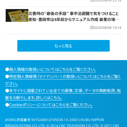
2026/08/06 23:18
災害時の“最後の手段” 車中泊避難で気をつけること
愛知･豊田市は4年前からマニュアル作成 最悪の場合
死に至る｢エコノミークラス症候群｣にならないために
2026/08/06 19:14
もっと見る
●
個人情報の取扱いについてはこちらをご覧ください。
●
特定個人情報等（マイナンバー）の取扱いについてはこちらをご覧く
ださい。
●
本サイトに掲載されている全ての画像、文章、データの無断転用、転
載をお断りします。詳しくはこちら。
●
Cookieポリシーについてはこちらをご覧ください。
JASRAC許諾番号 9010248012Y45038 / © 2000 CHUBU-NIPPON
BROADCASTING CO.,LTD. © 2014 CBC TELEVISION CO.,LTD. © 2011 CBC