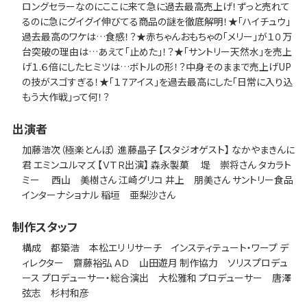
ロングセラーなのにここに来て急に過去最高売上げ！ずっと売れて
るのに急にグイグイ伸びてる商品の謎を徹底解明！★「ハイチュウ」
過去最高のワケは…食感！？★赤ちゃんおもちゃの「メリー」が１０万
台突破の理由は…あえて「止めた」！？★「サントリー天然水」を売上
げ１.６倍にしたヒミツは…ボトルの形！？中身そのままで売上げUP
の技がスゴすぎる！★「１７アイス」を過去最高にした「日常に入り込
もう大作戦」って何！？
出演者
加藤浩次（極楽とんぼ） 進藤晶子 【スタジオゲスト】 なかやまきんに
君 エミンユルマズ 【ＶＴＲ出演】 森永製菓 堤 崇将さん タカラト
ミー 西山 美樹さん 江崎グリコ 井上 朋美さん サントリー食品
インターナショナル 稲垣 亜梨沙さん
制作スタッフ
構成 都築浩 本松エリ リサーチ インスティテュート・ワープ デ
ィレクター 齋藤裕弘 ＡＤ 山田遊月 制作協力 ソリスプロデュ
ース プロデューサー・総合演出 大松雅和 プロデューサー 唐澤
弦志 杉村和彦