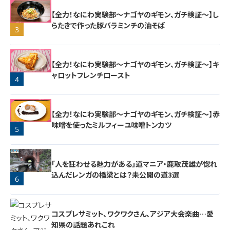
【全力！なにわ実験部～ナゴヤのギモン、ガチ検証～】し
らたきで作った豚バラミンチの油そば
3
【全力！なにわ実験部～ナゴヤのギモン、ガチ検証～】キ
ャロットフレンチロースト
4
【全力！なにわ実験部～ナゴヤのギモン、ガチ検証～】赤
味噌を使ったミルフィーユ味噌トンカツ
5
「人を狂わせる魅力がある」道マニア・鹿取茂雄が惚れ
込んだレンガの橋梁とは？未公開の道3選
6
コスプレサミット、ワクワクさん、アジア大会楽曲…愛
知県の話題あれこれ