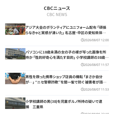
CBCニュース
CBC NEWS
アジア大会のボランティアにユニフォーム配布 ｢頑張
らなきゃと実感が湧いた｣ 名古屋･中区の愛知県体育
館
2026/08/07 12:00
パソコンに18歳未満の女の子の裸が写った画像を所
持か ｢性的好奇心を満たす目的｣ 小学校講師の38歳男
を逮捕 自宅からはAIで生成したとみられる性的画像も
2026/08/07 11:57
男性を救った携帯ショップ店員の機転 ｢まさか自分
が…｣ “ニセ警察詐欺”を間一髪で防ぐ 被害者が語る
事件の一部始終
2026/08/07 11:53
小学校講師の男(38)を児童ポルノ所持の疑いで逮
捕 三重県