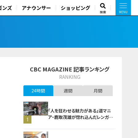
ゴンズ
アナウンサー
ショッピング
検索
CBC MAGAZINE 記事ランキング
RANKING
24時間
週間
月間
「人を狂わせる魅力がある」道マニ
ア・鹿取茂雄が惚れ込んだレンガの
1
橋梁とは？未公開の道3選