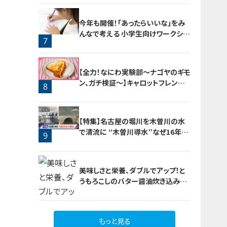
今年も開催！「あったらいいな」をみ
んなで考える 小学生向けワークショ
7
ップを大府市で開催
6
【全力！なにわ実験部～ナゴヤのギモ
ン、ガチ検証～】キャロットフレンチ
8
ロースト
【特集】名古屋の堀川を木曽川の水
で清流に “木曽川導水”なぜ16年ぶ
9
り？【newsX】
美味しさと栄養、ダブルでアップ！と
うもろこしのバター醤油炊き込みご
飯
もっと見る