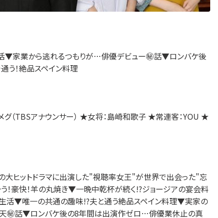
生活▼家業から逃れるつもりが…俳優デビュー㊙話▼ロンバケ後
通う！絶品スペイン料理
グ（TBSアナウンサー） ★女将：島崎和歌子 ★常連客：YOU ★
々の大ヒットドラマに出演した"視聴率女王"が世界で出会った"忘
う！豪快！羊の丸焼き▼一晩中乾杯が続く!?ジョージアの宴会料
生活▼唯一の共通の趣味!?夫と通う絶品スペイン料理▼実家の
仰天㊙話▼ロンバケ後の8年間は出演作ゼロ…俳優業休止の真