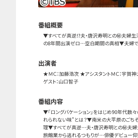
番組概要
▼すべてが真逆!?夫・唐沢寿明との㊙夫婦
の8年間出演ゼロ…空白期間の真相▼夫婦で
出演者
★ＭＣ：加藤浩次 ★アシスタントＭＣ：宇賀神メ
ゲスト：山口智子
番組内容
▼「ロングバケーション」をはじめ90年代数
れられない味"とは？▼南米の大平原のごちそ
理▼すべてが真逆…夫・唐沢寿明との㊙夫婦
旅館業から逃れるつもりが…俳優デビュー