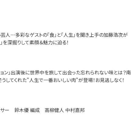
笑い芸人…多彩なゲストの「食」と「人生」を聞き上手の加藤浩次が
生」を深掘りして素顔＆魅力に迫る！
ション」出演後に世界中を旅して出会った忘れられない味とは？南
うしてくれた"人生で一番おいしい肉"が登場！お見逃しなく！
ーサー 鈴木優 編成 高柳健人 中村嘉邦