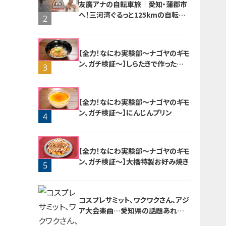
友廣アナの自転車旅｜愛知・蒲郡市
へ！三河湾ぐるっと125kmの自転車
2
旅！【チャント！特集】
【全力！なにわ実験部～ナゴヤのギモ
ン、ガチ検証～】しらたきで作った豚
3
バラミンチの油そば
【全力！なにわ実験部～ナゴヤのギモ
ン、ガチ検証～】にんじんプリン
4
【全力！なにわ実験部～ナゴヤのギモ
ン、ガチ検証～】大橋特製お好み焼き
5
コスプレサミット、ワクワクさん、アジ
ア大会楽曲…愛知県の話題あれこ
れ