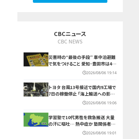
10
CBCニュース
CBC NEWS
災害時の“最後の手段” 車中泊避難
で気をつけること 愛知･豊田市は4年
前からマニュアル作成 最悪の場合
2026/08/06 19:14
死に至る｢エコノミークラス症候群｣
にならないために
トヨタ 台風13号接近で国内9工場で
7日の稼働停止 ｢海上輸送への影響
を踏まえ判断｣ 夏季連休明けの17日
2026/08/06 19:06
から再開予定
学習塾で10代男性を救急搬送 大量
の汗に嘔吐… 熱中症か 塾関係者が
消防に通報 名古屋
2026/08/06 19:01