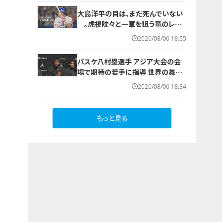
大島洋平の目は、まだ死んでいない
―。虎視眈々と一軍を狙う竜のレジ
ェンドが明かした現状とドラゴンズ
2026/08/06 18:55
への思い
バスケ八村塁選手 アジア大会の会
場で期待の若手に指導 世界の舞台
で戦うために… 愛知国際アリーナ
2026/08/06 18:34
もっと見る