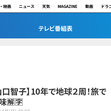
・映画
ニュース
天気
MAGAZINE
動画
ドラ
テレビ番組表
口智子】10年で地球２周！旅で
🈖🈑
14日(日) 00:00