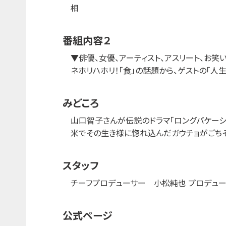
相
番組内容２
▼俳優、女優、アーティスト、アスリート、お
ネホリハホリ！「食」の話題から、ゲストの「人
みどころ
山口智子さんが伝説のドラマ「ロングバケー
米でその生き様に惚れ込んだガウチョがごちそ
スタッフ
チーフプロデューサー 小松純也 プロデュ
公式ページ