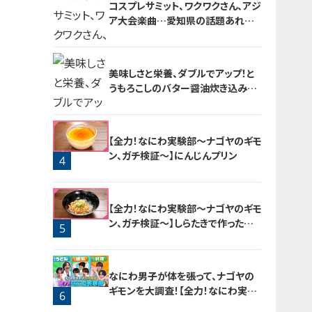
コスプレサミット、ワクワクさん、アジ
ア大会楽曲…愛知県の話題あれこ
れ
美味しさと栄養、ダブルでアップ！と
うもろこしのバター醤油炊き込みご
飯
2
【全力！なにわ実験部～ナゴヤのギモ
ン、ガチ検証～】にんじんプリン
4
3
【全力！なにわ実験部～ナゴヤのギモ
ン、ガチ検証～】しらたきで作った豚
5
バラミンチの油そば
なにわ男子が体を張って、ナゴヤの
ギモンを大調査！【全力！なにわ実験
6
部～ナゴヤのギモン、ガチ検証～】