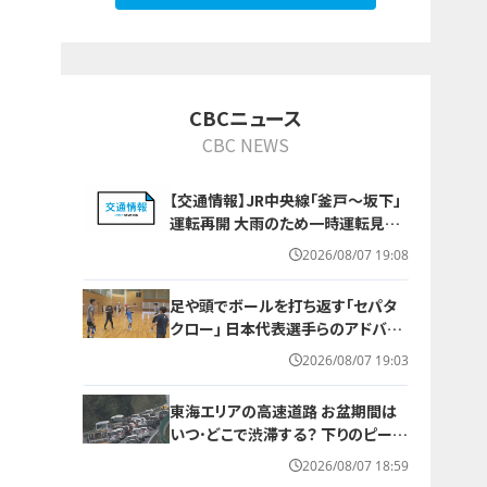
CBCニュース
CBC NEWS
【交通情報】JR中央線「釜戸～坂下」
運転再開 大雨のため一時運転見合
わせ
2026/08/07 19:08
足や頭でボールを打ち返す｢セパタ
クロー｣ 日本代表選手らのアドバイ
ス受けて子どもたちが挑戦 愛知･北
2026/08/07 19:03
名古屋市【アジア大会 愛知･名古屋
2026】
東海エリアの高速道路 お盆期間は
いつ･どこで渋滞する？ 下りのピーク
は8月8日 回避するにはどうしたら？
2026/08/07 18:59