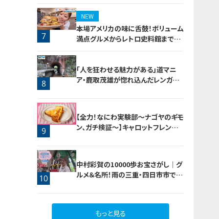
NEW
本場アメリカの味に舌鼓！ボリューム
7
満点グルメからレトロ史料館まで！
愛知・東海市の感動スポット3選
「人を狂わせる魅力がある」道マニ
ア・鹿取茂雄が惚れ込んだレンガの
8
橋梁とは？未公開の道3選
【全力！なにわ実験部～ナゴヤのギモ
ン、ガチ検証～】キャロットフレンチ
9
ロースト
中村彩賀の10000歩お宝さがし｜グ
ルメ＆名所！雨の三重・四日市市でお
10
宝探し【チャント！特集】
もっと見る