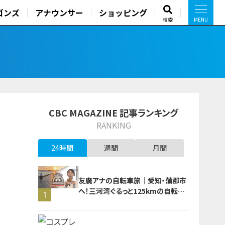
ゴンズ
アナウンサー
ショッピング
検索
CBC MAGAZINE 記事ランキング
RANKING
24時間
週間
月間
友廣アナの自転車旅｜愛知・蒲郡市
へ！三河湾ぐるっと125kmの自転車
1
旅！【チャント！特集】