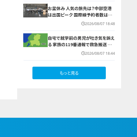
お盆休み 人気の旅先は？中部空港
は出国ピーク 国際線予約者数は去
年の8割程度に 日中関係悪化などが
2026/08/07 18:48
影響
自宅で就学前の男児が吐き気を訴え
る 家族の119番通報で救急搬送 熱
中症か
2026/08/07 18:44
もっと見る