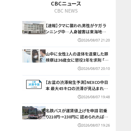
CBCニュース
CBC NEWS
【速報】クマに襲われ男性がケガ ラ
ンニング中…人身被害は東海地方で
今シーズン初めて 岐阜県高山市
2026/08/07 21:20
山中に女性2人の遺体を遺棄した罪
検察は36歳女に懲役3年を求刑 ｢遺
棄時に近くに居続けたこと自体が重
2026/08/07 20:10
要な寄与｣ 女は｢黙秘します｣弁護側
は無罪主張
【お盆の渋滞発生予測】NEXCO中日
本 最大45キロの渋滞が見込まれる
区間も… 中央道・東名・新東名・東名
2026/08/07 19:48
阪道・伊勢湾岸道・北陸道など 一覧
（8月7日～16日）
名鉄バスが運賃値上げを申請 初乗
り210円→230円に 認められれば12
月から全路線で平均1割程度の値上
2026/08/07 19:26
げへ 人件費増や燃料価格の高止ま