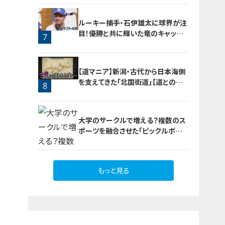
ルーキー捕手・石伊雄太に球界が注
目！優勝と共に輝いた竜のキャッチャ
7
ー列伝
【道マニア】新潟・古代から日本海側
を支えてきた「北国街道」【道との遭
8
遇】
大学のサークルで増える？複数のス
ポーツを融合させた「ピックルボー
ル」
もっと見る
9