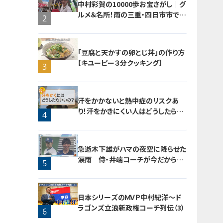
中村彩賀の10000歩お宝さがし｜グ
ルメ＆名所！雨の三重・四日市市でお
1
2
宝探し【チャント！特集】
「豆腐と天かすの卵とじ丼」の作り方
【キユーピー３分クッキング】
3
汗をかかないと熱中症のリスクあ
り！汗をかきにくい人はどうしたらい
4
いの？
急逝木下雄がハマの夜空に降らせた
涙雨 侍・井端コーチが今だから明
5
かす“ドラ大野雄起用法”秘話
日本シリーズのＭＶＰ中村紀洋～ド
ラゴンズ立浪新政権コーチ列伝（3）
6