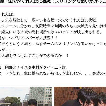
屋・栄でかくれんぼに挑戦！スリリングな追いかけっ
くれんぼ』
ステムを駆使して、広～い名古屋・栄でかくれんぼに挑戦。
の２チームに分かれ、制限時間２時間のうちに大城光を見つけ
中継先にいる大城の隠れ場所の数々のヒントが映し出される。
街をマジプリメンバーが大捜査！！
て行くという大城と、探すチームのスリリングな追いかけっこ
ムが、、、
が大城を見つけ出すことができるのか！！
は、阿部とナイスタ中村がタイへ二人旅。
タートを訪れ、象に揺られながら散歩を楽しむが、、、突然の