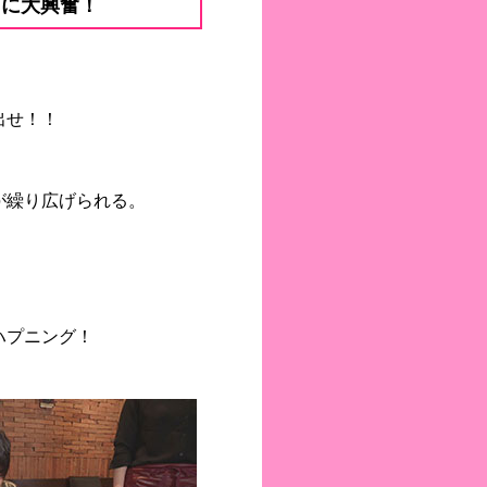
こに大興奮！
出せ！！
が繰り広げられる。
ハプニング！