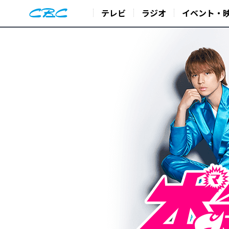
テレビ
ラジオ
イベント・
毎週日曜日深夜0：50～
東海地方を元気にする次世代イケメングループ
MAG!C☆PRINCE（マジック☆プリンス）
初の冠テレビ番組がスタート！
メンバー5人が、地元のための様々な企画にマジで挑み地