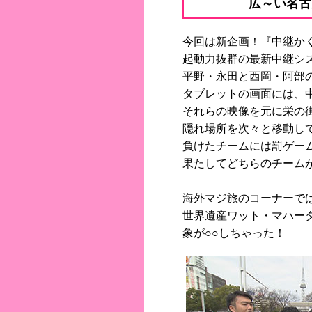
広～い名古
今回は新企画！『中継か
起動力抜群の最新中継シ
平野・永田と西岡・阿部
タブレットの画面には、
それらの映像を元に栄の
隠れ場所を次々と移動し
負けたチームには罰ゲー
果たしてどちらのチーム
海外マジ旅のコーナーで
世界遺産ワット・マハー
象が○○しちゃった！