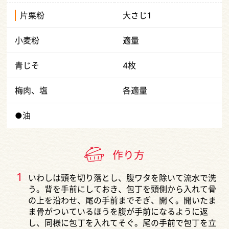
片栗粉
大さじ1
小麦粉
適量
青じそ
4枚
梅肉、塩
各適量
●油
作り方
1
いわしは頭を切り落とし、腹ワタを除いて流水で洗
う。背を手前にしておき、包丁を頭側から入れて骨
の上を沿わせ、尾の手前までそぎ、開く。開いたま
ま骨がついているほうを腹が手前になるように返
し、同様に包丁を入れてそぐ。尾の手前で包丁を立