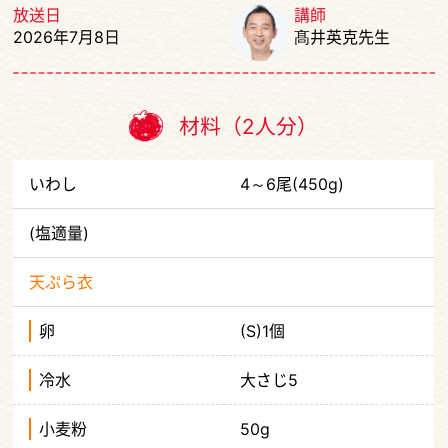
放送日
講師
2026年7月8日
髙井英克先生
材料（2人分）
いわし
4～6尾(450g)
(塩適量)
天ぷら衣
卵
(S)1個
冷水
大さじ5
小麦粉
50g