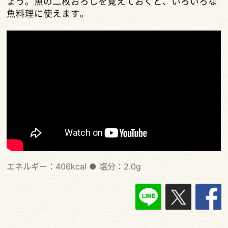
ょう。魚の二枚おろしを覚えておくと、いろいろな
魚料理に使えます。
エネルギー：406kcal
●
塩分：2.0g