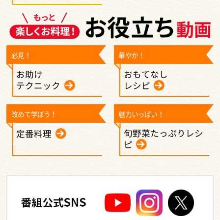
必見！
華やか！
お助け
おもてなし
テクニック
レシピ
改めて学ぼう！
魅力いっぱい！
旬野菜たっぷりレシ
定番料理
ピ