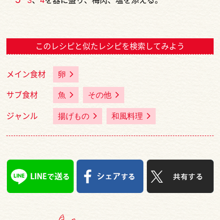
3
、
4
を器に盛り、梅肉、塩を添える。
このレシピと似たレシピを検索してみよう
メイン食材
卵
サブ食材
魚
その他
ジャンル
揚げもの
和風料理