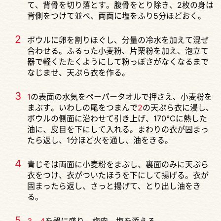
て、背骨を切り落とす。腹骨をとり除き、2枚の身は
背側をつけて並べ、両面に塩をふり5分ほどおく。
2
ボウルに卵を割りほぐし、分量の冷水を加えて混ぜ
合わせる。ふるった小麦粉、片栗粉を加え、泡立て
器で軽くたたくようにして粉っぽさがなくなるまで
なじませ、天ぷら衣を作る。
3
1
の表面の水気をペーパータオルで押さえ、小麦粉を
まぶす。いわしの尾をつまんで
2
の天ぷら衣に浸し、
ボウルの側面に沿わせて引き上げ、170℃に熱した
油に、皮目を下にして入れる。まわりの衣が固まっ
たら返し、1分ほど火を通し、油をきる。
4
青じそは両面に小麦粉をまぶし、裏面のみに天ぷら
衣をつけ、衣がついたほうを下にして揚げる。衣が
固まったら返し、さっと揚げて、とり出し油をき
る。
5