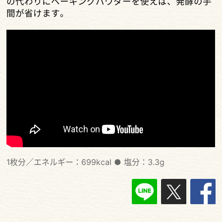
の代わりにベーキングパウダーを使えば、発酵の手
間が省けます。
1枚分／エネルギー：699kcal
●
塩分：3.3g