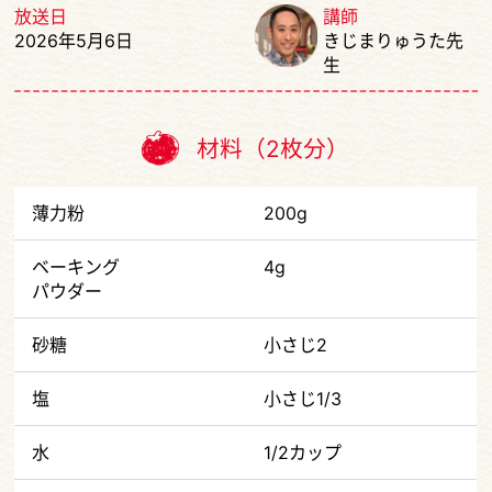
放送日
講師
2026年5月6日
きじまりゅうた先
生
材料（2枚分）
薄力粉
200g
ベーキング
4g
パウダー
砂糖
小さじ2
塩
小さじ1/3
水
1/2カップ