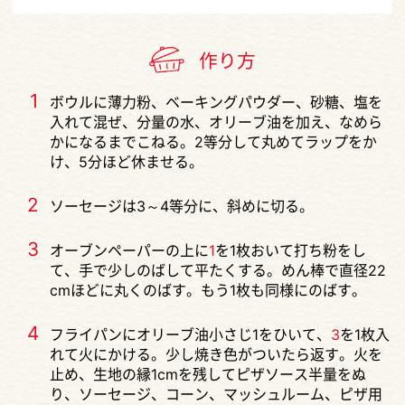
作り方
1
ボウルに薄力粉、ベーキングパウダー、砂糖、塩を
入れて混ぜ、分量の水、オリーブ油を加え、なめら
かになるまでこねる。2等分して丸めてラップをか
け、5分ほど休ませる。
2
ソーセージは3～4等分に、斜めに切る。
3
オーブンペーパーの上に
1
を1枚おいて打ち粉をし
て、手で少しのばして平たくする。めん棒で直径22
cmほどに丸くのばす。もう1枚も同様にのばす。
4
フライパンにオリーブ油小さじ1をひいて、
3
を1枚入
れて火にかける。少し焼き色がついたら返す。火を
止め、生地の縁1cmを残してピザソース半量をぬ
り、ソーセージ、コーン、マッシュルーム、ピザ用