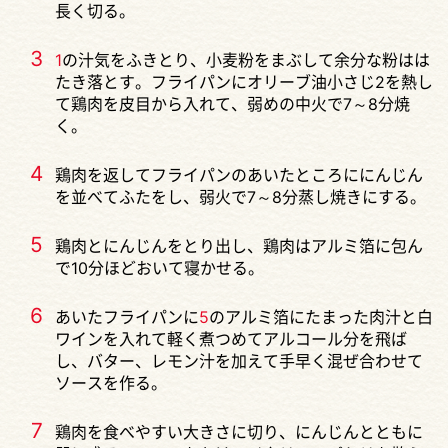
長く切る。
3
1
の汁気をふきとり、小麦粉をまぶして余分な粉はは
たき落とす。フライパンにオリーブ油小さじ2を熱し
て鶏肉を皮目から入れて、弱めの中火で7～8分焼
く。
4
鶏肉を返してフライパンのあいたところににんじん
を並べてふたをし、弱火で7～8分蒸し焼きにする。
5
鶏肉とにんじんをとり出し、鶏肉はアルミ箔に包ん
で10分ほどおいて寝かせる。
6
あいたフライパンに
5
のアルミ箔にたまった肉汁と白
ワインを入れて軽く煮つめてアルコール分を飛ば
し、バター、レモン汁を加えて手早く混ぜ合わせて
ソースを作る。
7
鶏肉を食べやすい大きさに切り、にんじんとともに