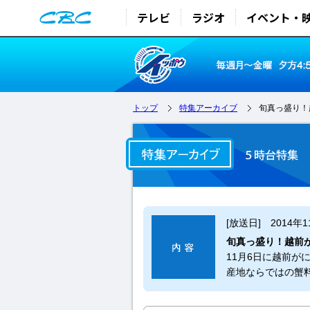
テレビ
ラジオ
イベント・
トップ
特集アーカイブ
旬真っ盛り！
[放送日] 2014年1
旬真っ盛り！越前
11月6日に越前が
産地ならではの蟹