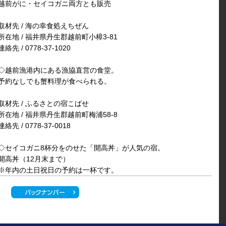
越前がに・セイコガニ両方とも販売
取材先 / 海の幸食処えちぜん
所在地 / 福井県丹生郡越前町小樟3-81
連絡先 / 0778-37-1020
◇越前漁港内にある漁協直営の食堂。
予約なしでも蟹料理が食べられる。
取材先 / ふるさとの宿こばせ
所在地 / 福井県丹生郡越前町梅浦58-8
連絡先 / 0778-37-0018
◇セイコガニ8杯分をのせた「開高丼」が人気の宿。
開高丼（12月末まで）
※年内の土日祝日の予約は一杯です。