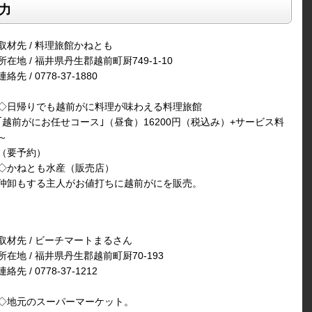
力
取材先 / 料理旅館かねとも
所在地 / 福井県丹生郡越前町厨749-1-10
連絡先 / 0778-37-1880
◇日帰りでも越前がに料理が味わえる料理旅館
｢越前がにお任せコース｣（昼食）16200円（税込み）+サービス料
～
（要予約）
◇かねとも水産（販売店）
仲卸もする主人がお値打ちに越前がにを販売。
取材先 / ビーチマートまるさん
所在地 / 福井県丹生郡越前町厨70-193
連絡先 / 0778-37-1212
◇地元のスーパーマーケット。