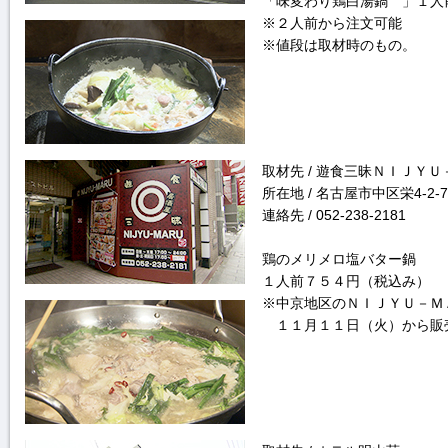
「味変わり鶏白湯鍋 」１人
※２人前から注文可能
※値段は取材時のもの。
取材先 / 遊食三昧ＮＩＪＹ
所在地 / 名古屋市中区栄4-2
連絡先 / 052-238-2181
鶏のメリメロ塩バター鍋
１人前７５４円（税込み）
※中京地区のＮＩＪＹＵ－Ｍ
１１月１１日（火）から販