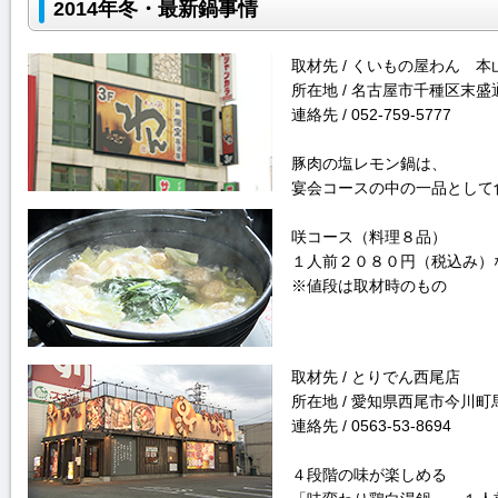
2014年冬・最新鍋事情
取材先 / くいもの屋わん 本
所在地 / 名古屋市千種区末盛通
連絡先 / 052-759-5777
豚肉の塩レモン鍋は、
宴会コースの中の一品として
咲コース（料理８品）
１人前２０８０円（税込み）
※値段は取材時のもの
取材先 / とりでん西尾店
所在地 / 愛知県西尾市今川町
連絡先 / 0563-53-8694
４段階の味が楽しめる