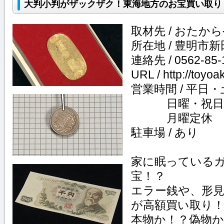
大判小判がザックザク！東海地方のお宝買い取り
取材先 / おたか
所在地 / 豊明市新
連絡先 / 0562-85-
URL / http://toyoa
営業時間 / 平日・
日曜・祝日
月曜定休
駐車場 / あり
家に眠っている
宝！？
エラー銭や、形
が高額買い取り
本物か！？偽物か