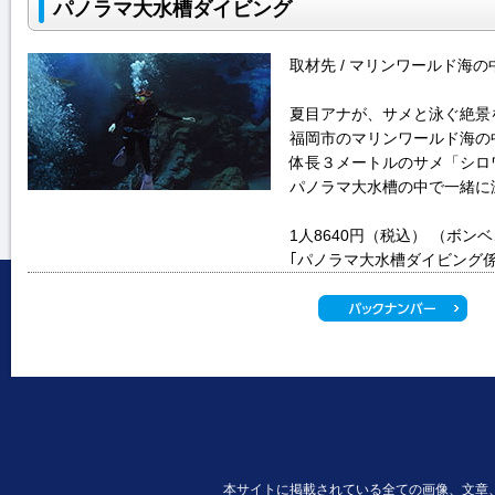
パノラマ大水槽ダイビング
取材先 / マリンワールド海の
夏目アナが、サメと泳ぐ絶景
福岡市のマリンワールド海の
体長３メートルのサメ「シロ
パノラマ大水槽の中で一緒に
1人8640円（税込） （ボ
｢パノラマ大水槽ダイビング係｣ TE
本サイトに掲載されている全ての画像、文章