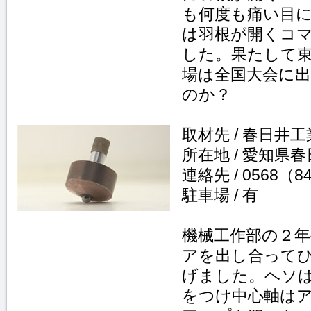
も何度も痛い目
は羽根が開くコ
した。果たして
場は全国大会に
のか？
取材先 / 春日井
所在地 / 愛知県春
連絡先 / 0568（8
駐車場 / 有
機械工作部の２
アを出し合って
げました。ヘソ
をつけ中心軸は