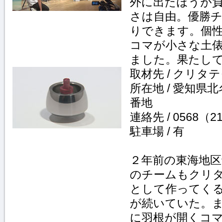
外に出たほうが
さは自由。優勝
りできます。個
コマが小さな土
ました。果たし
取材先 / クリタ
所在地 / 愛知県
番地
連絡先 / 0568（2
駐車場 / 有
２年前の東海地
のチームもクリ
として作ってく
が続いていた。
に羽根が開くコ