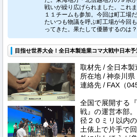
戦いが繰り広げられました。これ
１１チームも参加。今回は町工場
たいつも物議を呼ぶ町工場が今回
ってきた。果たして優勝するのは
目指せ世界大会！全日本製造業コマ大戦中日本予
取材先 / 全日本
所在地 / 神奈川県
連絡先 / FAX（045
全国で展開する
戦』の運営本部
径２０ミリ以内
土俵上で片手で